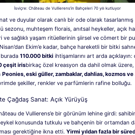
İsviçre: Château de Vullierens’in Bahçeleri 70 yılı kutluyor
at ve duyular olarak canlı bir ode olarak tasarlanmış 
ü sezonu, muhteşem florais, anıtsal heykeller, açık h
ri ve sağlıklı yaşam ritüellerinin şiirsel ve cömert bir p
Nisan’dan Ekim’e kadar, bahçe hareketli bir bitki sahn
 burada
110.000 bitki
ihtişamlarını art arda açıklayın:
 çeşit iris
birkaç özel kreasyon da dahil olmak üzere,
a
Peonies, eski güller, zambaklar, dahlias, kozmos ve
vrimde şekiller, renkler ve parfümlerin rafine bolluğu.
te Çağdaş Sanat: Açık Yürüyüş
âteau de Vullierens’e bir görünüm lehine girdi: sahibi
eykel konusunda tutkulu ve bahçenin bir ortamdan 
lması gerektiğine ikna etti.
Yirmi yıldan fazla bir süred