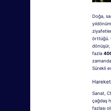
Doğa, san
yıldönüm
ziyafetle
örttüğü. 
dönüşür,
fazla
400
zamand
Sürekli e
Hareket
Sanat, Ch
çağdaş h
fazlası o