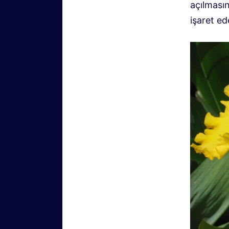
açılmasın
işaret ed