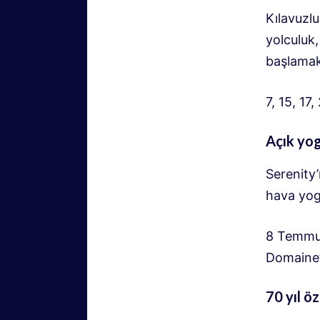
Kılavuzlu
yolculuk
başlamak 
7, 15, 17
Açık yo
Serenity
hava yoga
8 Temmuz
Domaine’y
70 yıl ö