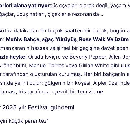
rleri alana yatırıyor
süs eşyaları olarak değil, yaşam va
ğaçlar, uçuş hatları, çiçeklerle rezonansla …
s
otuz dakikadan bir buçuk saatten bir buçuk, bugün a
in:
Muñi’s
Bahçe, ağaç
Yürüyüş, Rose Walk
Ve üzüm
k
manzaranın hassas ve şiirsel bir geçişine davet eden
azla heykel
Orada İsviçre ve Beverly Pepper, Allen Jo
rähenbühl, Manuel Torres veya Gillian White gibi ulus
r tarafından oluşturulan kurulmuş. Her biri bahçenin 
ında yerini bulur: gölgenin bir köşesi, Alpler üzerinde 
alaması, Iris tarafından çevrili bir temizleme.
r 2025 yıl: Festival gündemi
için küçük parantez”