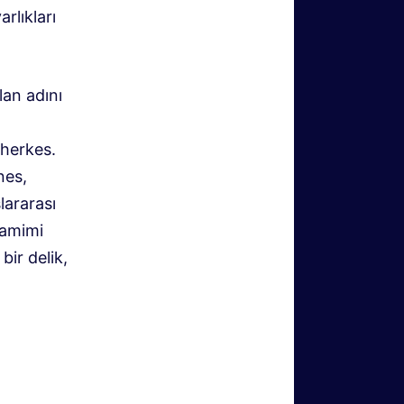
rlıkları
lan adını
 herkes.
nes,
lararası
samimi
bir delik,