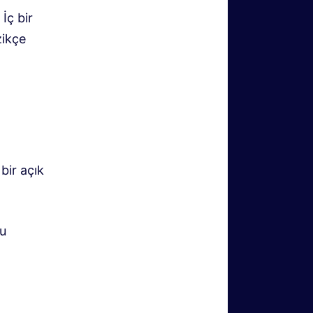
İç bir
zikçe
bir açık
u