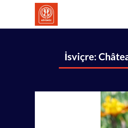
İçeriğe
atla
İsviçre: Châte