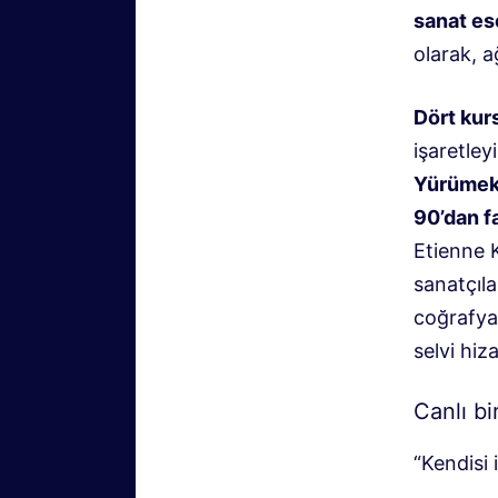
sanat ese
olarak, a
Dört kur
işaretley
Yürüme
90’dan f
Etienne K
sanatçıla
coğrafyas
selvi hiz
Canlı bi
“Kendisi 