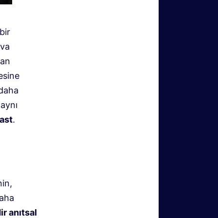
bir
ava
uan
esine
 daha
 aynı
 ast
.
nin,
daha
ir anıtsal