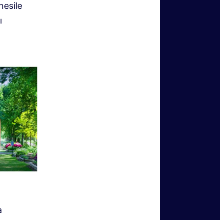
nesile
ı
a