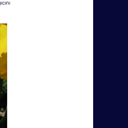
ıcını