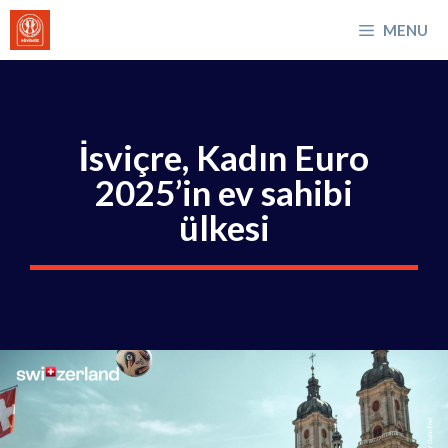
İçeriğe
MENU
atla
İsviçre, Kadın Euro
2025’in ev sahibi
ülkesi