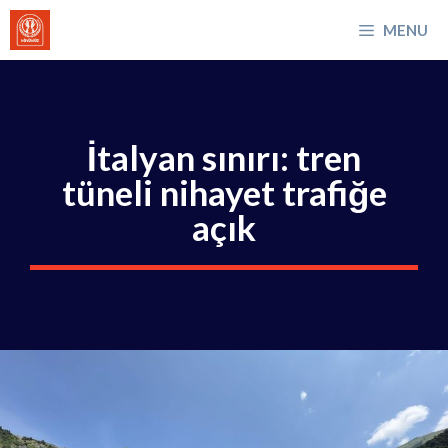
İçeriğe
MENU
atla
İtalyan sınırı: tren
tüneli nihayet trafiğe
açık