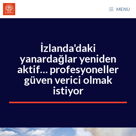
İçeriğe
MENU
atla
İzlanda'daki
yanardağlar yeniden
aktif… profesyoneller
güven verici olmak
istiyor