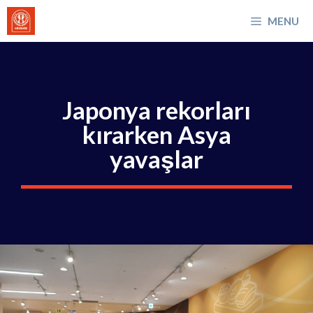
İçeriğe
MENU
atla
Japonya rekorları
kırarken Asya
yavaşlar