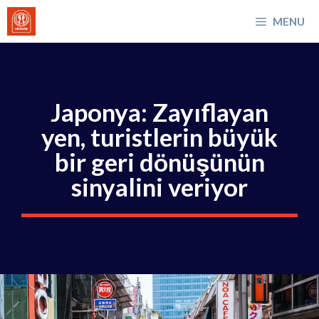
İçeriğe
MENU
atla
Japonya: Zayıflayan
yen, turistlerin büyük
bir geri dönüşünün
sinyalini veriyor