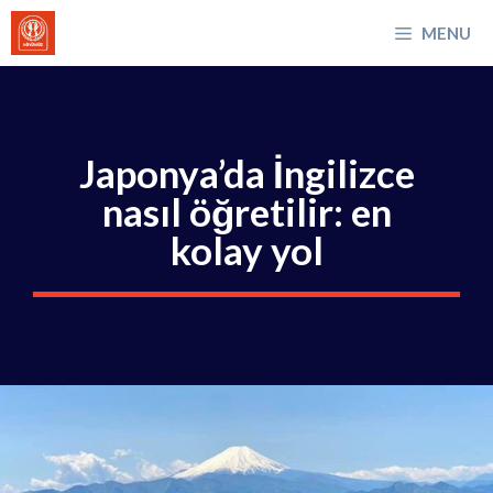
İçeriğe
MENU
atla
Japonya’da İngilizce
nasıl öğretilir: en
kolay yol