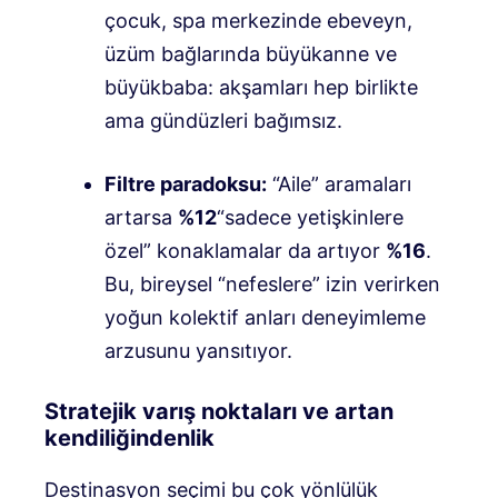
çocuk, spa merkezinde ebeveyn,
üzüm bağlarında büyükanne ve
büyükbaba: akşamları hep birlikte
ama gündüzleri bağımsız.
Filtre paradoksu:
“Aile” aramaları
artarsa
%12
“sadece yetişkinlere
özel” konaklamalar da artıyor
%16
.
Bu, bireysel “nefeslere” izin verirken
yoğun kolektif anları deneyimleme
arzusunu yansıtıyor.
Stratejik varış noktaları ve artan
kendiliğindenlik
Destinasyon seçimi bu çok yönlülük