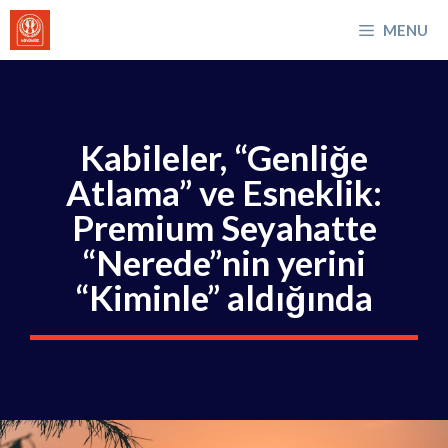
İçeriğe
MENU
atla
Kabileler, “Genliğe
Atlama” ve Esneklik:
Premium Seyahatte
“Nerede”nin yerini
“Kiminle” aldığında