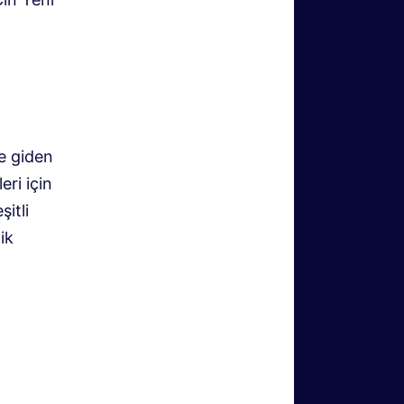
e giden
eri için
itli
ik