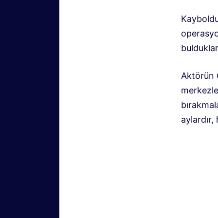
Kaybolduğ
operasyo
bulduklar
Aktörün Ç
merkezler
bırakmala
aylardır, 