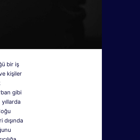
ü bir iş
e kişiler
k
rban gibi
 yıllarda
Çoğu
ri dışında
uğunu
ıcılığa