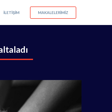
MAKALELERIMIZ
İLETIŞIM
altaladı