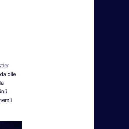
stler
da dile
da
ünü
nemli