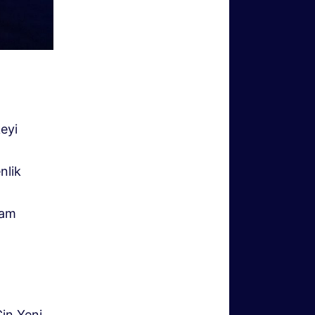
eyi
nlik
dam
Çin Yeni