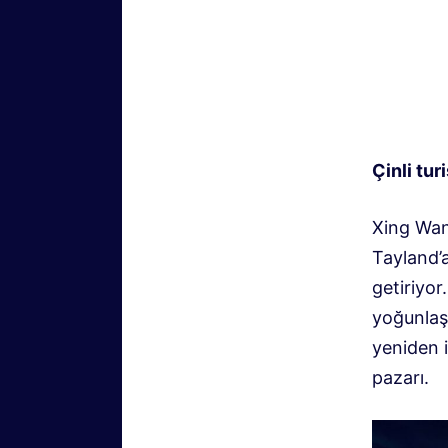
Çinli tur
Xing Wang
Tayland’
getiriyor
yoğunlaş
yeniden 
pazarı.