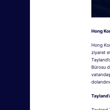
Hong Kon
Hong Kon
ziyaret e
Tayland’
Bürosu d
vatandaşl
dolandırıc
Tayland’a
Tayland 