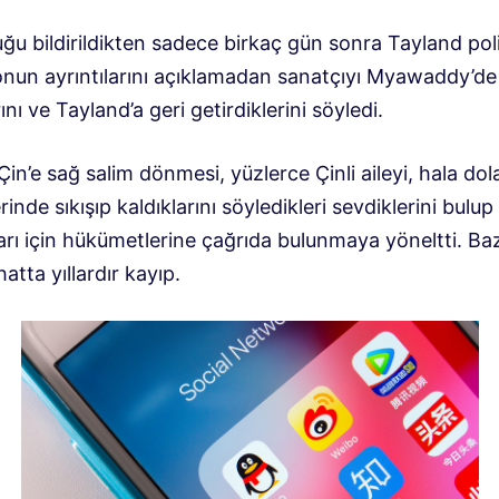
u bildirildikten sadece birkaç gün sonra Tayland poli
nun ayrıntılarını açıklamadan sanatçıyı Myawaddy’d
ını ve Tayland’a geri getirdiklerini söyledi.
in’e sağ salim dönmesi, yüzlerce Çinli aileyi, hala dola
inde sıkışıp kaldıklarını söyledikleri sevdiklerini bulup
rı için hükümetlerine çağrıda bulunmaya yöneltti. Bazı
hatta yıllardır kayıp.