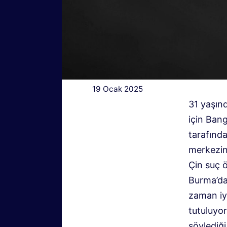
19 Ocak 2025
31 yaşınd
için Bang
tarafınd
merkezin
Çin suç ö
Burma’da
zaman iyi
tutuluyo
söylediği