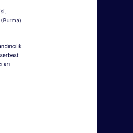
si,
e (Burma)
ndırıcılık
 serbest
ları