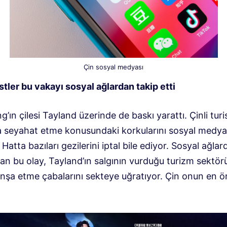
Çin sosyal medyası
istler bu vakayı sosyal ağlardan takip etti
’ın çilesi Tayland üzerinde de baskı yarattı. Çinli turi
a seyahat etme konusundaki korkularını sosyal medya
. Hatta bazıları gezilerini iptal bile ediyor. Sosyal ağlar
an bu olay, Tayland’ın salgının vurduğu turizm sektör
inşa etme çabalarını sekteye uğratıyor. Çin onun en ö