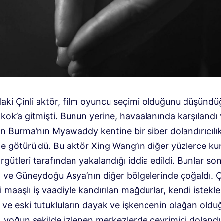
aki Çinli aktör, film oyuncu seçimi olduğunu düşündüğ
kok’a gitmişti. Bunun yerine, havaalanında karşılandı v
an Burma’nın Myawaddy kentine bir siber dolandırıcılı
e götürüldü. Bu aktör Xing Wang’ın diğer yüzlerce ku
rgütleri tarafından yakalandığı iddia edildi. Bunlar son
 ve Güneydoğu Asya’nın diğer bölgelerinde çoğaldı. 
 maaşlı iş vaadiyle kandırılan mağdurlar, kendi istekle
r ve eski tutukluların dayak ve işkencenin olağan old
, yoğun şekilde izlenen merkezlerde çevrimiçi dolandır