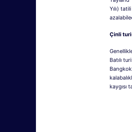
Yılı) tat
azalabile
Çinli tur
Genellik
Batılı tur
Bangkok’a
kalabalık
kaygısı t