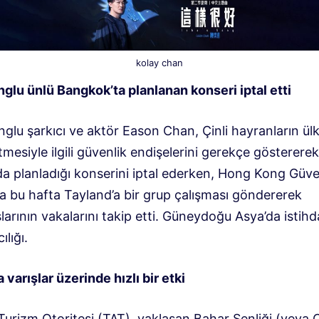
kolay chan
glu ünlü Bangkok’ta planlanan konseri iptal etti
glu şarkıcı ve aktör Eason Chan, Çinli hayranların ülk
tmesiyle ilgili güvenlik endişelerini gerekçe göstererek
da planladığı konserini iptal ederken, Hong Kong Güve
a bu hafta Tayland’a bir grup çalışması göndererek
arının vakalarını takip etti. Güneydoğu Asya’da istih
ılığı.
 varışlar üzerinde hızlı bir etki
Turizm Otoritesi (TAT), yaklaşan Bahar Şenliği (veya 