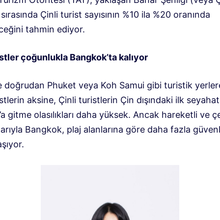
ili sırasında Çinli turist sayısının %10 ila %20 oranında
ceğini tahmin ediyor.
istler çoğunlukla Bangkok’ta kalıyor
le doğrudan Phuket veya Koh Samui gibi turistik yerler
istlerin aksine, Çinli turistlerin Çin dışındaki ilk seyahatl
 gitme olasılıkları daha yüksek. Ancak hareketli ve çeş
larıyla Bangkok, plaj alanlarına göre daha fazla güvenl
aşıyor.