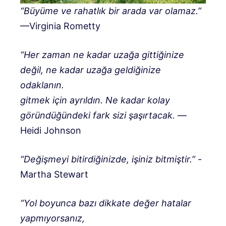
“Büyüme ve rahatlık bir arada var olamaz.”
—Virginia Rometty
“Her zaman ne kadar uzağa gittiğinize
değil, ne kadar uzağa geldiğinize
odaklanın.
gitmek için ayrıldın. Ne kadar kolay
göründüğündeki fark sizi şaşırtacak.
—
Heidi Johnson
“Değişmeyi bitirdiğinizde, işiniz bitmiştir.”
-
Martha Stewart
“Yol boyunca bazı dikkate değer hatalar
yapmıyorsanız,