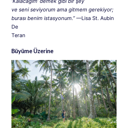
‘Kalacağım’ demek gibi bir şey
ve seni seviyorum ama gitmem gerekiyor;
burası benim istasyonum.”
—Lisa St. Aubin
De
Teran
Büyüme Üzerine