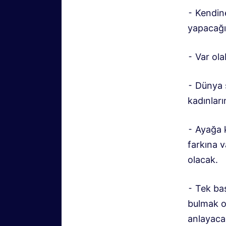
⁃ Kendin
yapacağı
⁃ Var ola
⁃ Dünya s
kadınları
⁃ Ayağa 
farkına 
olacak.
⁃ Tek ba
bulmak o
anlayaca