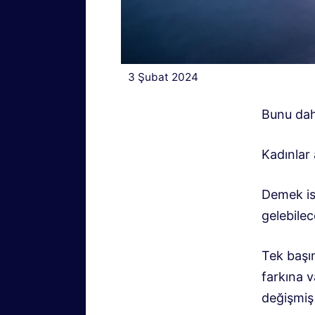
3 Şubat 2024
Bunu dah
Kadınlar 
Demek ist
gelebile
Tek başın
farkına v
değişmiş 