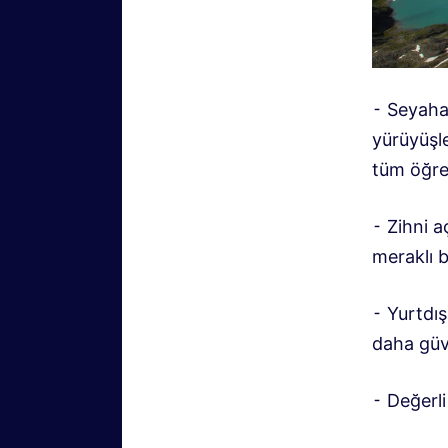
⁃ Seyaha
yürüyüşl
tüm öğre
⁃ Zihni 
meraklı b
⁃ Yurtdış
daha güv
⁃ Değerli