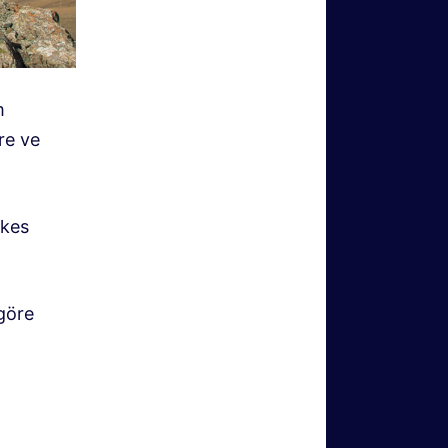
m
re ve
rkes
 göre