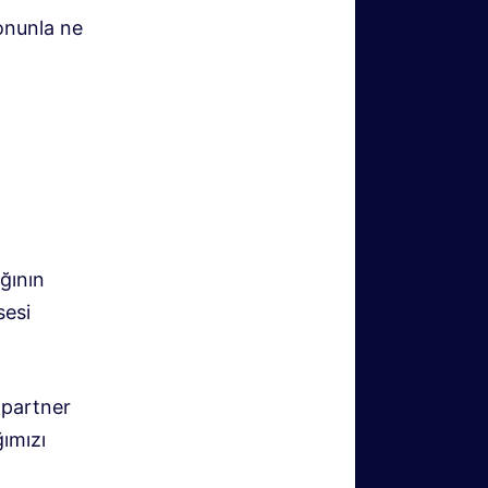
onunla ne
ğının
sesi
 partner
ımızı