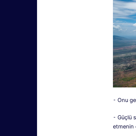
⁃ Onu ger
⁃ Güçlü 
etmenin o