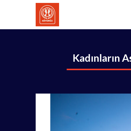
İçeriğe
atla
Kadınların A