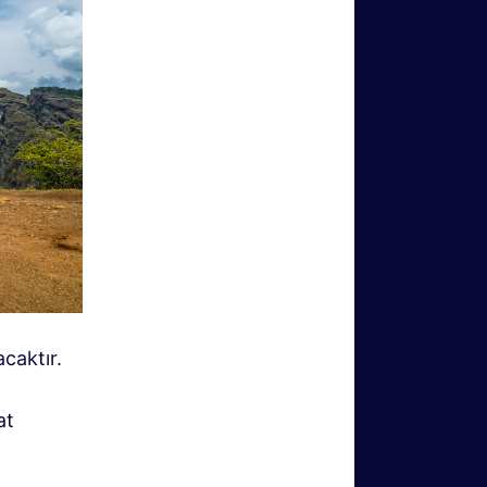
acaktır.
at