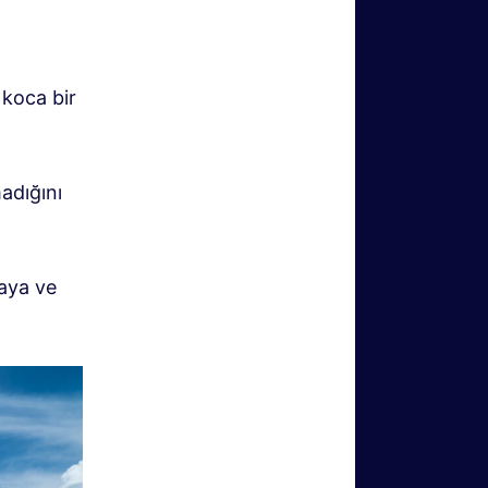
koca bir
adığını
maya ve