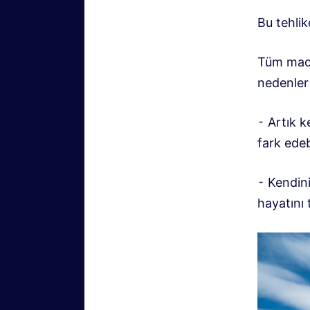
Bu tehli
Tüm mace
nedenler 
⁃ Artık 
fark edebi
⁃ Kendini
hayatını