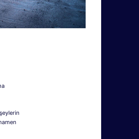
na
şeylerin
tamamen