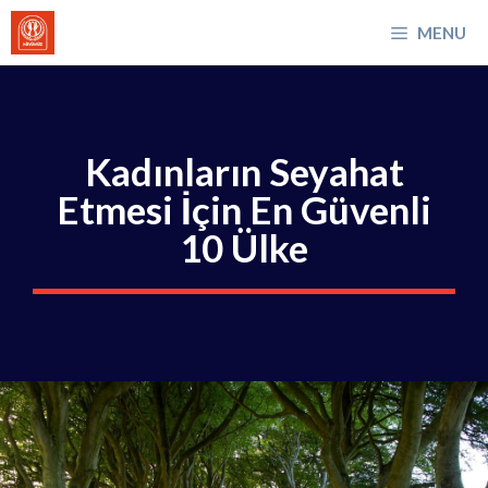
İçeriğe
MENU
atla
Kadınların Seyahat
Etmesi İçin En Güvenli
10 Ülke