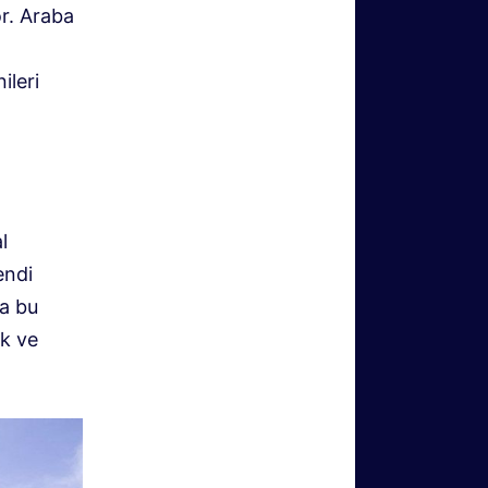
or. Araba
ileri
l
endi
da bu
k ve