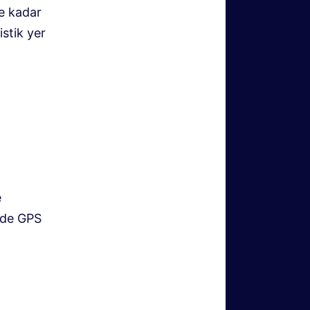
e kadar
stik yer
e
inde GPS