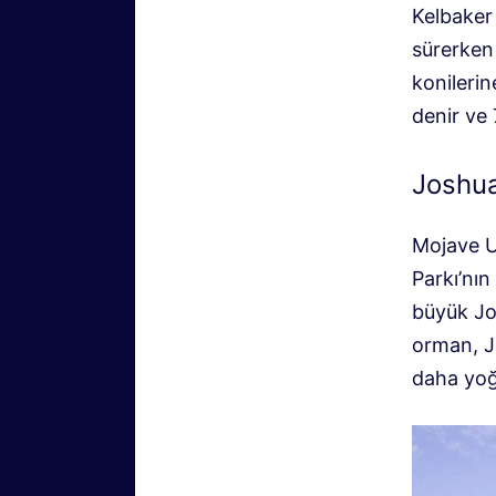
Kelbaker 
sürerken 
konilerin
denir ve 
Joshu
Mojave Ul
Parkı’nı
büyük Jo
orman, J
daha yo