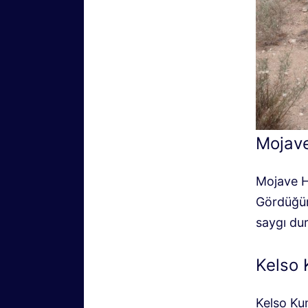
Mojav
Mojave Ha
Gördüğüm
saygı dur
Kelso 
Kelso Kum