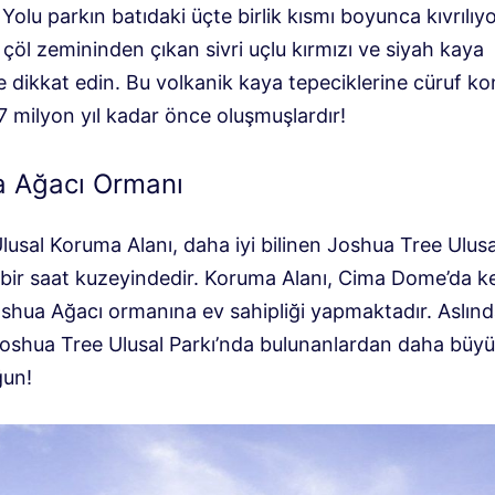
Yolu parkın batıdaki üçte birlik kısmı boyunca kıvrılıy
çöl zemininden çıkan sivri uçlu kırmızı ve siyah kaya
e dikkat edin. Bu volkanik kaya tepeciklerine cüruf kon
7 milyon yıl kadar önce oluşmuşlardır!
a Ağacı Ormanı
usal Koruma Alanı, daha iyi bilinen Joshua Tree Ulusa
n bir saat kuzeyindedir. Koruma Alanı, Cima Dome’da k
shua Ağacı ormanına ev sahipliği yapmaktadır. Aslın
oshua Tree Ulusal Parkı’nda bulunanlardan daha büyü
ğun!