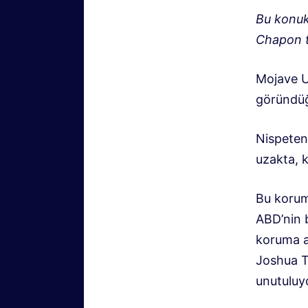
Bu konuk
Chapon t
Mojave U
göründüğü
Nispeten
uzakta, k
Bu korum
ABD’nin 
koruma a
Joshua T
unutuluy