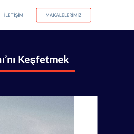
MAKALELERIMIZ
İLETIŞIM
nı’nı Keşfetmek