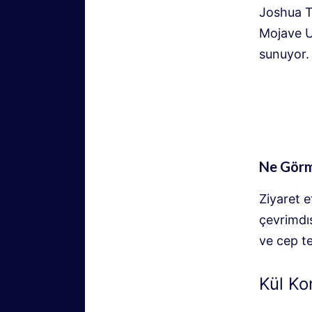
Joshua T
Mojave U
sunuyor.
Ne Görm
Ziyaret 
çevrimdış
ve cep te
Kül Ko