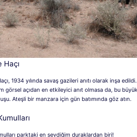
e Haçı
çı, 1934 yılında savaş gazileri anıtı olarak inşa edildi.
 görsel açıdan en etkileyici anıt olmasa da, bu büyük
uşu. Ateşli bir manzara için gün batımında göz atın.
Kumulları
ulları parktaki en sevdiğim duraklardan biri!