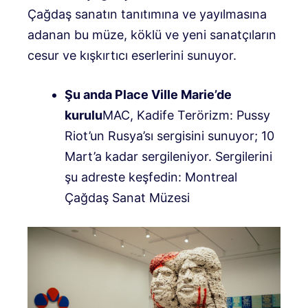
Çağdaş sanatın tanıtımına ve yayılmasına
adanan bu müze, köklü ve yeni sanatçıların
cesur ve kışkırtıcı eserlerini sunuyor.
Şu anda Place Ville Marie’de
kurulu
MAC, Kadife Terörizm: Pussy
Riot’un Rusya’sı sergisini sunuyor; 10
Mart’a kadar sergileniyor. Sergilerini
şu adreste keşfedin: Montreal
Çağdaş Sanat Müzesi