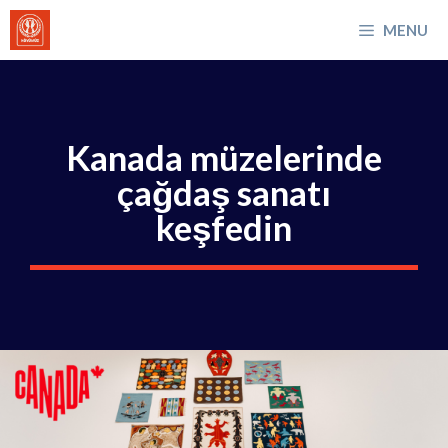
İçeriğe
MENU
atla
Kanada müzelerinde
çağdaş sanatı
keşfedin