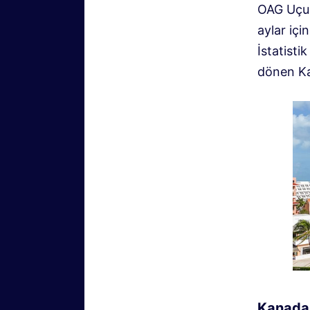
OAG Uçuş
aylar içi
İstatisti
dönen Kan
Kanadal