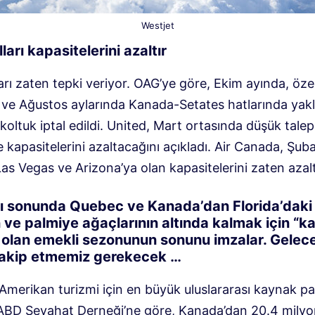
Westjet
arı kapasitelerini azaltır
rı zaten tepki veriyor. OAG’ye göre, Ekim ayında, özel
e Ağustos aylarında Kanada-Setates hatlarında yakl
oltuk iptal edildi. United, Mart ortasında düşük talep
 kapasitelerini azaltacağını açıkladı. Air Canada, Şub
Las Vegas ve Arizona’ya olan kapasitelerini zaten azalt
ı sonunda Quebec ve Kanada’dan Florida’daki
 ve palmiye ağaçlarının altında kalmak için “ka
” olan emekli sezonunun sonunu imzalar. Gelece
takip etmemiz gerekecek …
merikan turizmi için en büyük uluslararası kaynak paz
ABD Seyahat Derneği’ne göre, Kanada’dan 20.4 milyo