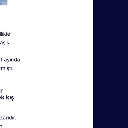
likle
aşık
at ayında
mıştı.
r
k kış
arıdır.
n