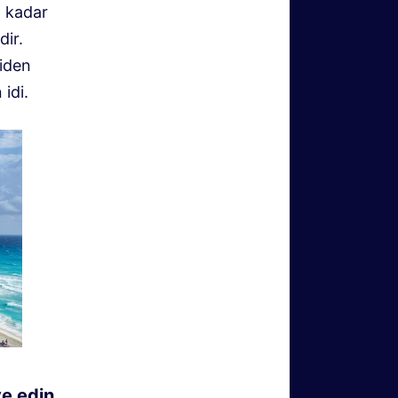
a kadar
dir.
ziden
idi.
ve edin