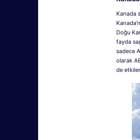
Kanada se
Kanada’n
Doğu Kan
fayda sa
sadece A
olarak AB
de etkiler