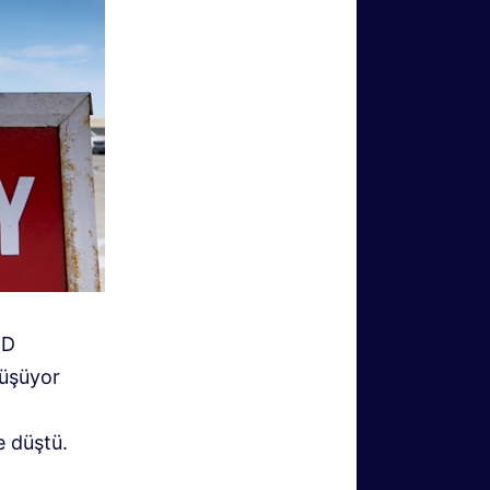
BD
nüşüyor
e düştü.