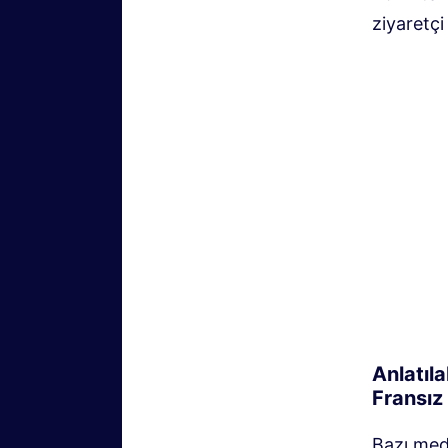
ziyaretçi
Anlatıl
Fransız 
Bazı med