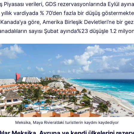
 Piyasası verileri, GDS rezervasyonlarında Eylül ayın
n yıllık vardiyada % 70’den fazla bir düşüş göstermekte
k Kanada’ya göre, Amerika Birleşik Devletleri’ne bir ge
adalıların sayısı Şubat ayında%23 düşüşle 1.2 milyon 
Meksika, Maya Riviera’daki turistlerin kaydını kaydediyor
ılar Meksika, Avrupa ve kendi ülkelerini rezer