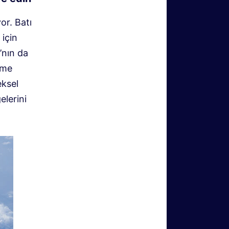
or. Batı
için
’nın da
şme
eksel
elerini