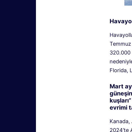
Havayoll
Havayolla
Temmuz v
320.000 k
nedeniyle
Florida, 
Mart ay
güneşin
kuşları
evrimi 
Kanada, A
2024’te 