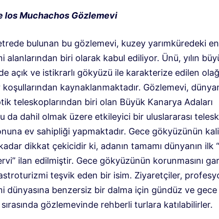
e los Muchachos Gözlemevi
trede bulunan bu gözlemevi, kuzey yarımküredeki en 
 alanlarından biri olarak kabul ediliyor. Ünü, yılın büy
 açık ve istikrarlı gökyüzü ile karakterize edilen ola
 koşullarından kaynaklanmaktadır. Gözlemevi, dünya
tik teleskoplarından biri olan Büyük Kanarya Adaları
 da dahil olmak üzere etkileyici bir uluslararası teles
onuna ev sahipliği yapmaktadır. Gece gökyüzünün kal
kadar dikkat çekicidir ki, adanın tamamı dünyanın ilk “
ervi” ilan edilmiştir. Gece gökyüzünün korunmasını gar
stroturizmi teşvik eden bir isim. Ziyaretçiler, profesy
i dünyasına benzersiz bir dalma için gündüz ve gec
 sırasında gözlemevinde rehberli turlara katılabilirler.