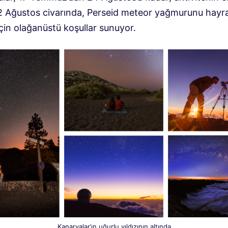
2 Ağustos civarında, Perseid meteor yağmurunu hayra
çin olağanüstü koşullar sunuyor.
Kanaryalar’ın uğurlu yıldızının altında