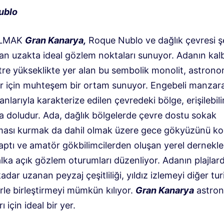
ublo
OLMAK
Gran Kanarya
,
Roque Nublo ve dağlık çevresi ş
dan uzakta ideal gözlem noktaları sunuyor. Adanın kal
tre yükseklikte yer alan bu sembolik monolit, astrono
r için muhteşem bir ortam sunuyor. Engebeli manzara
larıyla karakterize edilen çevredeki bölge, erişilebil
la doludur. Ada, dağlık bölgelerde çevre dostu sokak
ması kurmak da dahil olmak üzere gece gökyüzünü k
aptı ve amatör gökbilimcilerden oluşan yerel dernekle
lka açık gözlem oturumları düzenliyor. Adanın plajlar
adar uzanan peyzaj çeşitliliği, yıldız izlemeyi diğer tur
erle birleştirmeyi mümkün kılıyor.
Gran Kanarya
astro
ı için ideal bir yer.