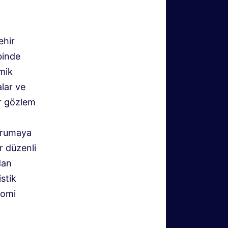
ehir
binde
mik
lar ve
ir gözlem
orumaya
r düzenli
dan
istik
nomi