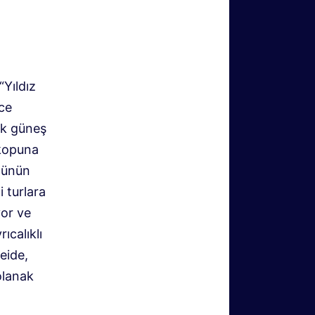
“Yıldız
ece
ük güneş
skopuna
üzünün
 turlara
yor ve
ıcalıklı
eide,
olanak