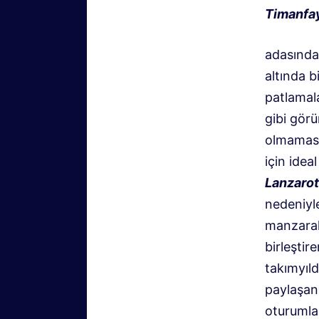
Timanfay
adasınd
altında b
patlamal
gibi gör
olmaması
için idea
Lanzaro
nedeniyle
manzaral
birleştir
takımyıld
paylaşan
oturumlar