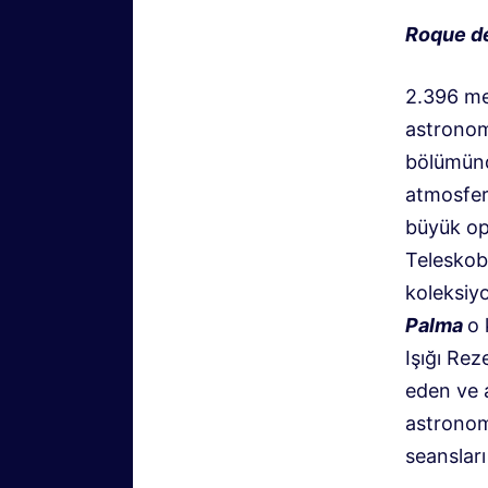
Roque d
2.396 me
astronomi
bölümünde
atmosfer
büyük op
Teleskobu
koleksiy
Palma
o 
Işığı Rez
eden ve a
astronom
seansları