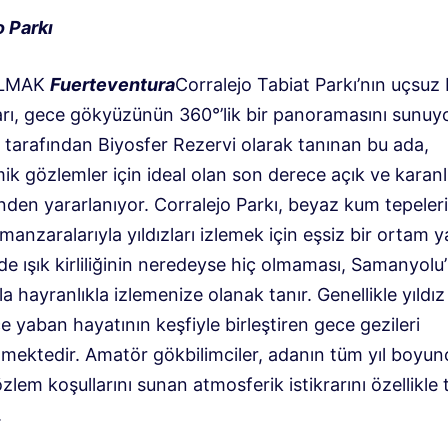
o Parkı
OLMAK
Fuerteventura
Corralejo Tabiat Parkı’nın uçsuz
arı, gece gökyüzünün 360°’lik bir panoramasını sunuyo
arafından Biyosfer Rezervi olarak tanınan bu ada,
k gözlemler için ideal olan son derece açık ve karanl
den yararlanıyor. Corralejo Parkı, beyaz kum tepeleri
manzaralarıyla yıldızları izlemek için eşsiz bir ortam y
e ışık kirliliğinin neredeyse hiç olmaması, Samanyolu
la hayranlıkla izlemenize olanak tanır. Genellikle yıldız
e yaban hayatının keşfiyle birleştiren gece gezileri
mektedir. Amatör gökbilimciler, adanın tüm yıl boyun
lem koşullarını sunan atmosferik istikrarını özellikle 
.