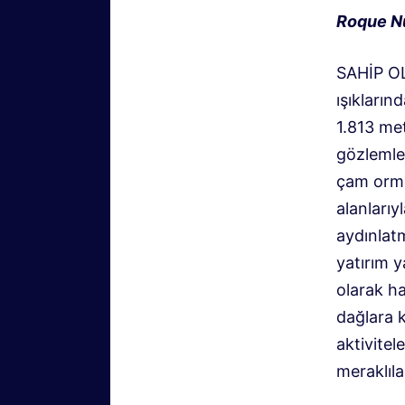
Roque N
SAHİP 
ışıkların
1.813 me
gözlemle
çam orman
alanlarıy
aydınlat
yatırım y
olarak ha
dağlara k
aktivitel
meraklılar