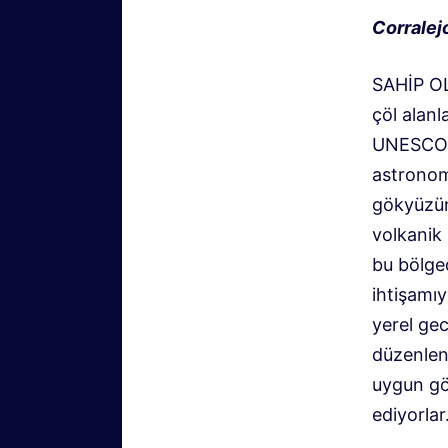
Corralej
SAHİP 
çöl alanl
UNESCO t
astronomi
gökyüzün
volkanik 
bu bölged
ihtişamıy
yerel gec
düzenlen
uygun göz
ediyorlar