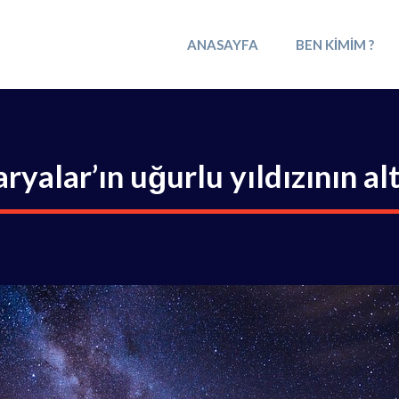
ANASAYFA
BEN KIMIM ?
ryalar’ın uğurlu yıldızının al