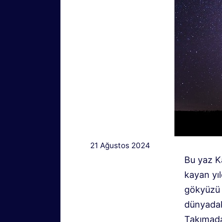
21 Ağustos 2024
Bu yaz Ka
kayan yıl
gökyüzü v
dünyadaki
Takımada