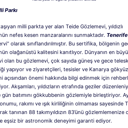
li Parkı
taşıyan milli parkta yer alan Teide Gözlemevi, yıldızlı
ün nefes kesen manzaralarını sunmaktadır.
Tenerife
ervi” olarak sınıflandırılmıştır. Bu sertifika, bölgenin g
ün olağanüstü kalitesini kanıtlıyor. Dünyanın en büy
i olan bu gözlemevi, çok sayıda güneş ve gece tele
iği yapıyor ve ziyaretçileri, tesisler ve Kanarya göky
 açısından önemi hakkında bilgi edinmek için rehberli
yor. Akşamları, yıldızların etrafında geziler düzenleni
e gün batımını gökkubbenin gözlemiyle birleştiriyor. Ayr
onumu, rakımı ve ışık kirliliğinin olmaması sayesinde T
arak tanınan 88 takımyıldızın 83’ünü gözlemlemenize 
e eşsiz bir astronomik deneyimi garanti ediyor.