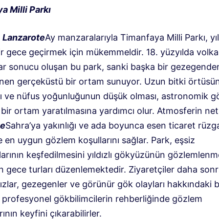
a Milli Parkı
a
Lanzarote
Ay manzaralarıyla Timanfaya Milli Parkı, yıl
ir gece geçirmek için mükemmeldir. 18. yüzyılda volka
ar sonucu oluşan bu park, sanki başka bir gezegende
ünen gerçeküstü bir ortam sunuyor. Uzun bitki örtüsü
 ve nüfus yoğunluğunun düşük olması, astronomik g
l bir ortam yaratılmasına yardımcı olur. Atmosferin netl
te
Sahra’ya yakınlığı ve ada boyunca esen ticaret rüzga
 en uygun gözlem koşullarını sağlar. Park, eşsiz
arının keşfedilmesini yıldızlı gökyüzünün gözlemlenm
en gece turları düzenlemektedir. Ziyaretçiler daha son
ızlar, gezegenler ve görünür gök olayları hakkındaki bil
 profesyonel gökbilimcilerin rehberliğinde gözlem
ının keyfini çıkarabilirler.