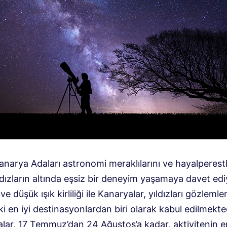
narya Adaları astronomi meraklılarını ve hayalperestl
dızların altında eşsiz bir deneyim yaşamaya davet edi
e düşük ışık kirliliği ile Kanaryalar, yıldızları gözleml
 en iyi destinasyonlardan biri olarak kabul edilmekted
lar, 17 Temmuz’dan 24 Ağustos’a kadar, aktivitenin 