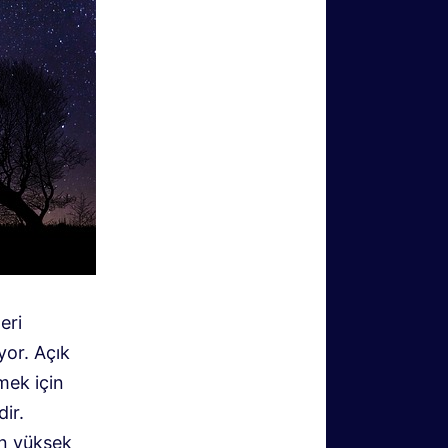
eri
yor. Açık
emek için
ir.
en yüksek