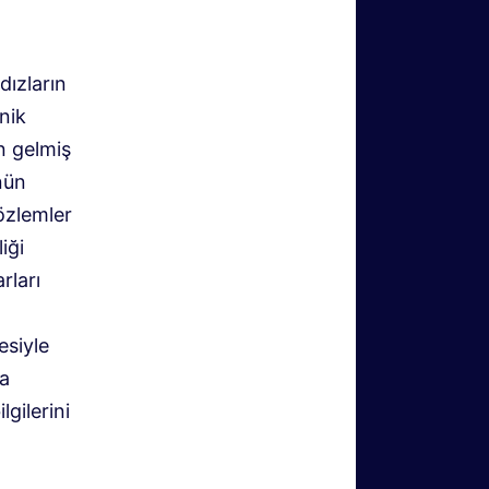
dızların
nik
n gelmiş
nün
özlemler
iği
rları
esiyle
ra
gilerini