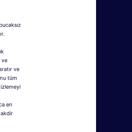
 bucaksız
r.
ık
 ve
aratır ve
’nu tüm
 izlemeyi
ca en
takdir