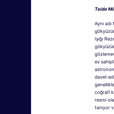
Teide Mil
Aynı adı 
gökyüzün
Işığı Rez
gökyüzün
gözlemev
ev sahipl
astronomi
davet edi
genellikl
coğrafi k
resmi ol
tanıyor v