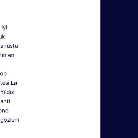
iyi
ük
ğanüstü
nın en
kop
itesi
La
Yıldız
anti
onel
e gözlem