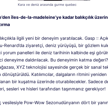
Kara ve deniz arasında gurme quebec
’den îles-de-la-madeleine’ye kadar balıkçılık üzeri
tırma
lıkçılıkla ilgili yeni bir deneyim yaratılacak.
Gasp
::
Açı
u-Renard’da ziyaretçi, deniz yürüyüşü, bir gözlem kul
i yorum panelleri ile deniz tarihinin kalbinde eşi görü
ici deneyime daldırılacak. Bu deneyimin katma değeri?
ğazası, XYZ teknolojisi sayesinde gerçek bir sanal t
dönüştürüldü. Katılımcılar, dalgaların ritmini yenide
alanan bir kuşatma üzerinde oturabilecekler. Sadece d
ri, sesleri ve hisleri tarafından taşınmanız gerekiyor!
 ​​vesilesiyle
Pow-Wow Sezonu
dünyanın dört bir yanı