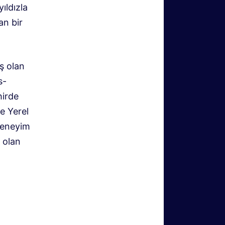
yıldızla
an bir
uş olan
s-
hirde
ce Yerel
 deneyim
 olan