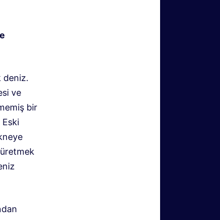
ne
k deniz
.
esi ve
lmemiş bir
 Eski
ekneye
n üretmek
eniz
ndan