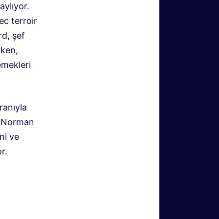
aylıyor.
c terroir
rd, şef
rken,
emekleri
ranıyla
ef Norman
ni ve
r.