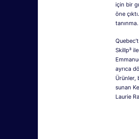
için bir 
öne çıkt
tanınma.
Quebec’te
Skillp³ i
Emmanuel 
ayrıca dö
Ürünler,
sunan Ke
Laurie R