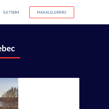
MAKALELERIMIZ
İLETIŞIM
ebec