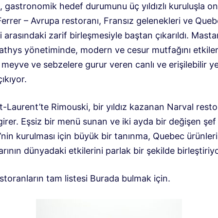
, gastronomik hedef durumunu üç yıldızlı kuruluşla on
errer – Avrupa restoranı, Fransız gelenekleri ve Quebe
i arasındaki zarif birleşmesiyle baştan çıkarıldı. Masta
thys yönetiminde, modern ve cesur mutfağını etkile
eyve ve sebzelere gurur veren canlı ve erişilebilir y
çıkıyor.
-Laurent’te Rimouski, bir yıldız kazanan Narval resto
girer. Eşsiz bir menü sunan ve iki ayda bir değişen ş
’nin kurulması için büyük bir tanınma, Quebec ürünleri
arının dünyadaki etkilerini parlak bir şekilde birleştiriyo
restoranların tam listesi
Burada bulmak için
.