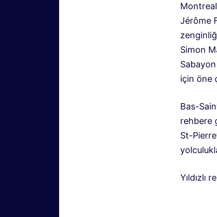
Montreal
Jérôme F
zenginliğ
Simon Ma
Sabayon m
için öne 
Bas-Saint
rehbere 
St-Pierre
yolculukl
Yıldızlı 