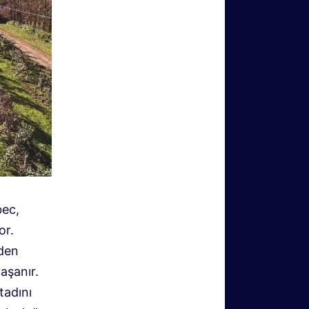
bec,
or.
rden
aşanır.
tadını