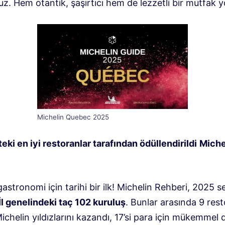
uz. Hem otantik, şaşırtıcı hem de lezzetli bir mutfak y
Michelin Quebec 2025
ki en iyi restoranlar tarafından ödüllendirildi
Miche
stronomi için tarihi bir ilk! Michelin Rehberi, 2025 s
İl genelindeki taç 102 kuruluş
. Bunlar arasında 9 res
 Michelin yıldızlarını kazandı, 17’si para için mükemmel 