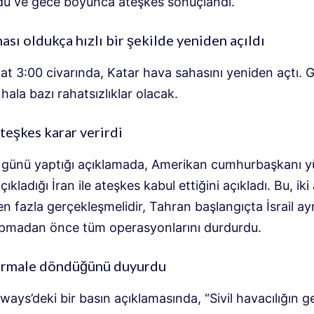
du ve gece boyunca ateşkes sonuçlandı.
ası oldukça hızlı bir şekilde yeniden açıldı
at 3:00 civarında, Katar hava sahasını yeniden açtı. 
ala bazı rahatsızlıklar olacak.
ateşkes karar verirdi
alı günü yaptığı açıklamada, Amerikan cumhurbaşkanı y
çıkladığı İran ile ateşkes kabul ettiğini açıkladı. Bu, i
n fazla gerçekleşmelidir, Tahran başlangıçta İsrail ay
pmadan önce tüm operasyonlarını durdurdu.
ormale döndüğünü duyurdu
ways’deki bir basın açıklamasında, “Sivil havacılığın g