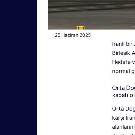
25 Haziran 2025
İranlı bi
Birleşik 
Hedefe v
normal çal
Orta Doğ
kapalı o
Orta Doğ
karşı İra
alanları