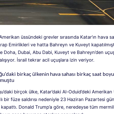
r Amerikan üssündeki grevler sırasında Katar’ın hava sa
Arap Emirlikleri ve hatta Bahreyn ve Kuveyt kapatılmışt
e Doha, Dubai, Abu Dabi, Kuveyt ve Bahreyn’den uçuş
ışıyor. İsrail tekrar acil uçuşlara izin veriyor.
u’daki birkaç ülkenin hava sahası birkaç saat boy
lmuştu
u’daki birçok ülke, Katar’daki Al-Oduid’deki Amerikan
nlı bir füze saldırısı nedeniyle 23 Haziran Pazartesi g
nı kapattı. Donald Trump’a göre, neredeyse tüm mermil