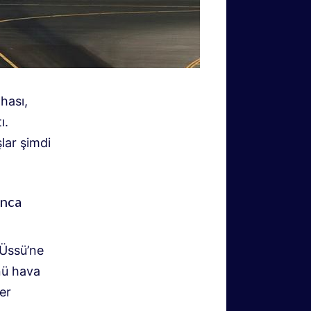
hası,
ı.
lar şimdi
unca
 Üssü’ne
ünü hava
er