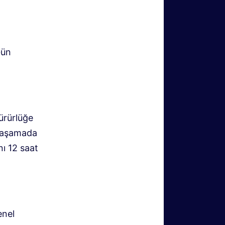
Gün
ürürlüğe
ki aşamada
nı 12 saat
enel