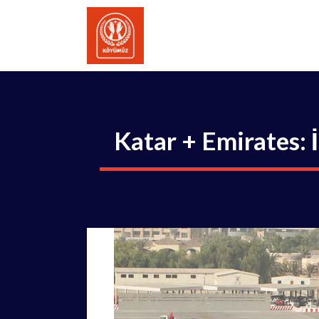
İçeriğe
atla
Katar + Emirates: 