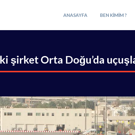
ANASAYFA
BEN KIMIM ?
İki şirket Orta Doğu’da uçuş