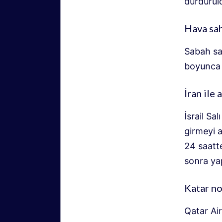
durdurul
Hava sah
Sabah sa
boyunca h
İran ile 
İsrail S
girmeyi a
24 saatte
sonra ya
Katar n
Qatar Air