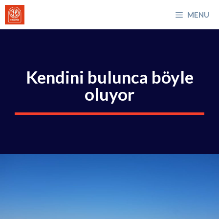
İçeriğe
MENU
atla
Kendini bulunca böyle
oluyor