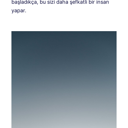
başladıkça, bu sizi daha şefkatli bir insan
yapar.