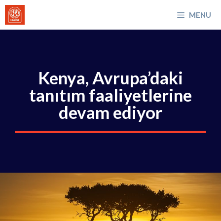
İçeriğe
MENU
atla
Kenya, Avrupa’daki
tanıtım faaliyetlerine
devam ediyor