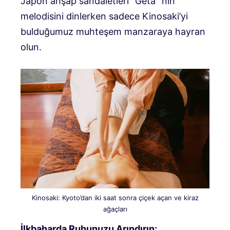
Japon ahşap sandaletleri “Geta” nın
melodisini dinlerken sadece Kinosaki’yi
bulduğumuz muhteşem manzaraya hayran
olun.
Kinosaki: Kyoto’dan iki saat sonra çiçek açan ve kiraz
ağaçları
İlkbaharda Ruhunuzu Arındırın: