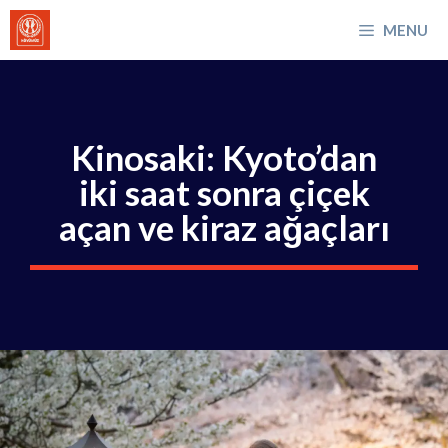
İçeriğe
MENU
atla
Kinosaki: Kyoto’dan
iki saat sonra çiçek
açan ve kiraz ağaçları