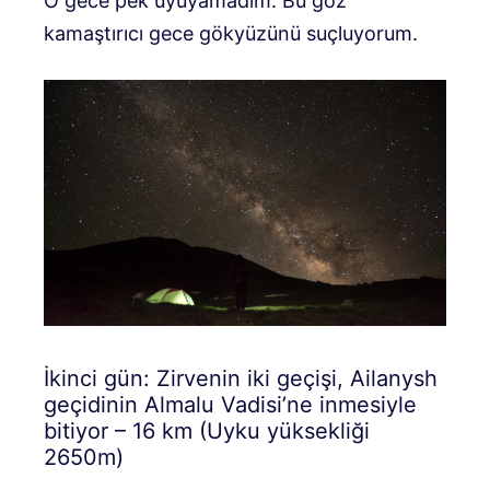
O gece pek uyuyamadım. Bu göz
kamaştırıcı gece gökyüzünü suçluyorum.
İkinci gün: Zirvenin iki geçişi, Ailanysh
geçidinin Almalu Vadisi’ne inmesiyle
bitiyor – 16 km (Uyku yüksekliği
2650m)