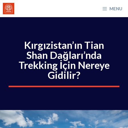
İçeriğe
MENU
atla
Kırgızistan’ın Tian
Shan Dağları’nda
Trekking İçin Nereye
Gidilir?