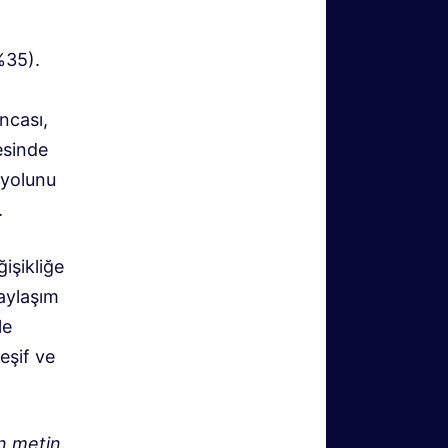
%35).
ncası,
esinde
 yolunu
.
işikliğe
paylaşım
le
eşif ve
n metin