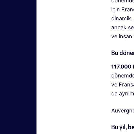
dönemde),
için Fran
dinamik. 
ancak sey
ve insan 
Bu döne
117.000
F
dönemde
ve Frans
da ayrıl
Auvergne
Bu yıl, b