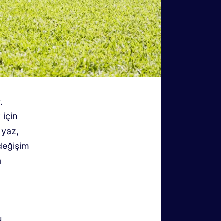
.
 için
 yaz,
değişim
a
u