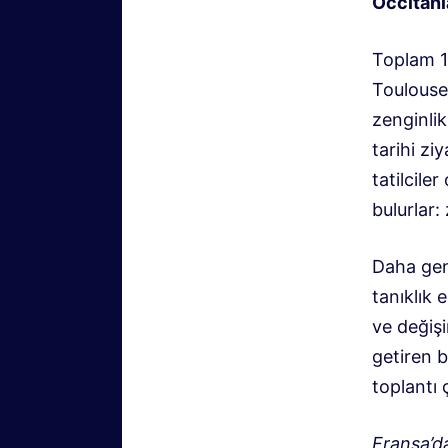
Occitani
Toplam 1
Toulouse,
zenginlik
tarihi zi
tatilcile
bulurlar:
Daha gene
tanıklık 
ve değişi
getiren b
toplantı 
Fransa’d