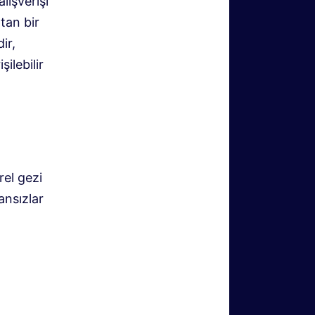
lışverişi
tan bir
ir,
ilebilir
el gezi
ansızlar