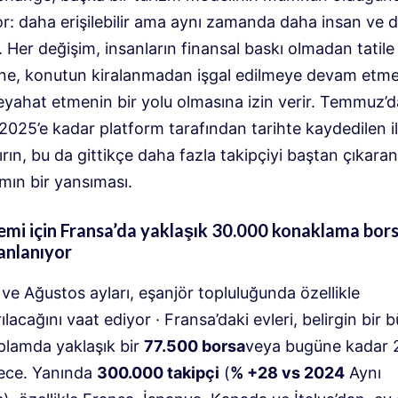
or: daha erişilebilir ama aynı zamanda daha insan ve 
. Her değişim, insanların finansal baskı olmadan tatile
ine, konutun kiralanmadan işgal edilmeye devam etme
seyahat etmenin bir yolu olmasına izin verir. Temmuz’
2025’e kadar platform tarafından tarihte kaydedilen i
ırın, bu da gittikçe daha fazla takipçiyi baştan çıkaran 
mın bir yansıması.
mi için Fransa’da yaklaşık 30.000 konaklama bors
anlanıyor
e Ağustos ayları, eşanjör topluluğunda özellikle
ılacağını vaat ediyor · Fransa’daki evleri, belirgin bir 
plamda yaklaşık bir
77.500 borsa
veya bugüne kadar 
ece. Yanında
300.000 takipçi
(
% +28 vs 2024
Aynı