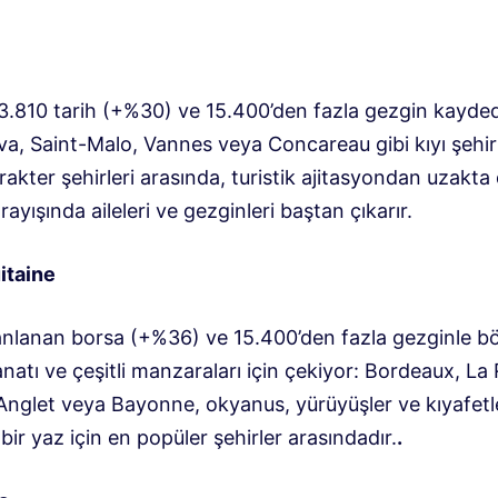
 3.810 tarih (+%30) ve 15.400’den fazla gezgin kayded
va, Saint-Malo, Vannes veya Concareau gibi kıyı şehirl
akter şehirleri arasında, turistik ajitasyondan uzakta
arayışında aileleri ve gezginleri baştan çıkarır.
itaine
anlanan borsa (+%36) ve 15.400’den fazla gezginle bö
atı ve çeşitli manzaraları için çekiyor: Bordeaux, La 
 Anglet veya Bayonne, okyanus, yürüyüşler ve kıyafetl
bir yaz için en popüler şehirler arasındadır.
.