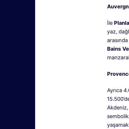
Auvergn
İle
Planl
yaz, dağ
arasında 
Bains
Ve
manzarala
Provenc
Ayrıca 4
15.500’de
Akdeniz, 
sembolik 
yaşamak 