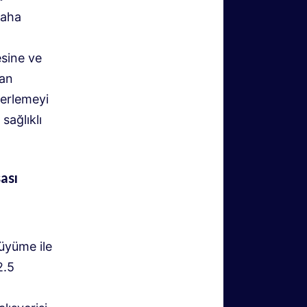
daha
sine ve
dan
lerlemeyi
sağlıklı
ası
büyüme ile
2.5