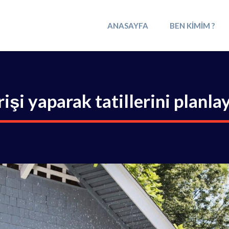
ANASAYFA
BEN KIMIM ?
şi yaparak tatillerini planla