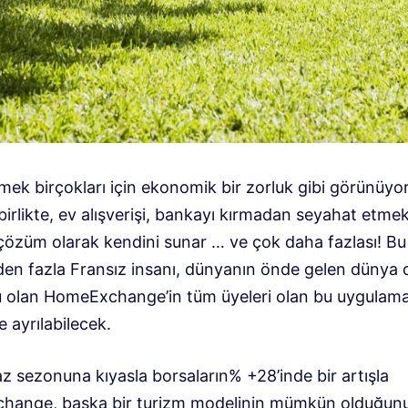
tmek birçokları için ekonomik bir zorluk gibi görünüyor
irlikte, ev alışverişi, bankayı kırmadan seyahat etmek
 çözüm olarak kendini sunar … ve çok daha fazlası! Bu
den fazla Fransız insanı, dünyanın önde gelen dünya 
u olan HomeExchange’in tüm üyeleri olan bu uygulam
 ayrılabilecek.
z sezonuna kıyasla borsaların% +28’inde bir artışla
ange, başka bir turizm modelinin mümkün olduğun