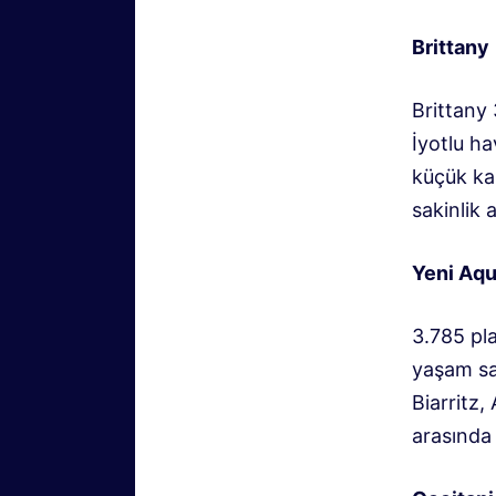
Brittany
Brittany
İyotlu ha
küçük kar
sakinlik 
Yeni Aqu
3.785 pl
yaşam san
Biarritz,
arasında 