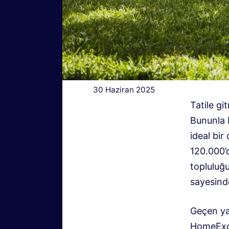
30 Haziran 2025
Tatile gi
Bununla b
ideal bir
120.000’
topluluğ
sayesinde
Geçen ya
HomeExch