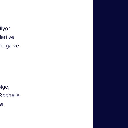
iyor.
eri ve
 doğa ve
lge,
Rochelle,
er