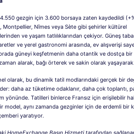
a
4.550 gezgin için 3.600 borsaya zaten kaydedildi (+
 Montpellier, Nîmes veya Sète gibi şehirler kültürel
lerinden ve yaşam tatlılıklarından çekiyor. Güneş taba
yaretler ve yerel gastronomi arasında, ev alışverişi say
r orada güneyi keşfetmenin daha otantik ve dostça bir
 zaman alarak, bağı örterek ve sakin olarak yaşayarak
l olarak, bu dinamik tatil modlarındaki gerçek bir değ
eder: daha az tüketime odaklanır, daha çok toplantı, 
m yönünde. Tatilleri binlerce Fransız için erişilebilir ha
ir model, aynı zamanda gezginler için de erdemli bir k
çemberi yaratıyor.
aki HomeExchange Basın Hizmeti tarafından sağlana