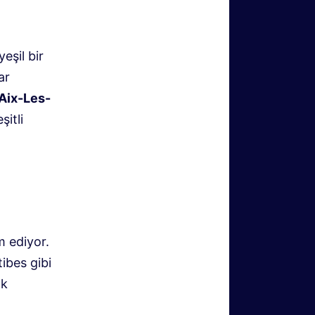
eşil bir
ar
Aix-Les-
itli
m ediyor.
ibes gibi
ak