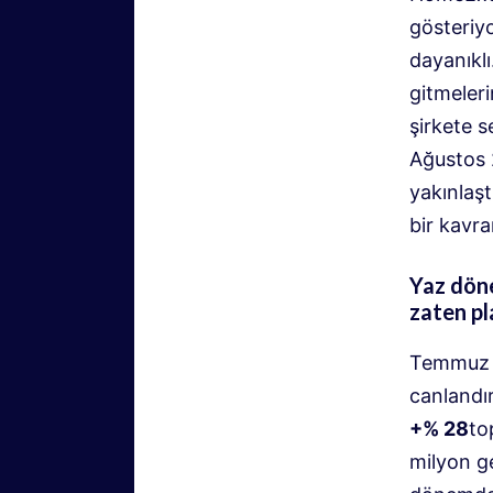
gösteriy
dayanıklı
gitmeler
şirkete 
Ağustos 
yakınlaşt
bir kavra
Yaz döne
zaten pl
Temmuz v
canlandır
+% 28
to
milyon g