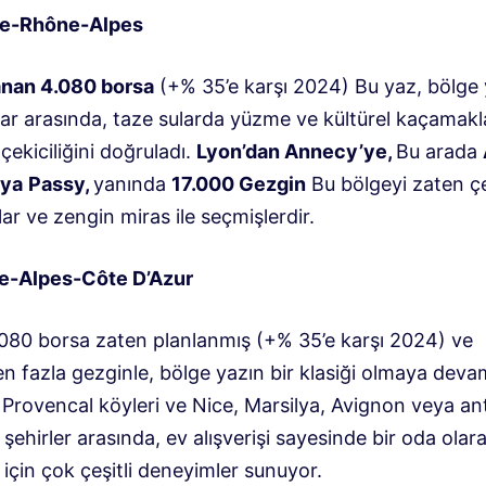
e-Rhône-Alpes
anan 4.080 borsa
(+% 35’e karşı 2024) Bu yaz, bölge y
lar arasında, taze sularda yüzme ve kültürel kaçamakl
çekiciliğini doğruladı.
Lyon’dan Annecy’ye,
Bu arada
ya
Passy,
yanında
17.000 Gezgin
Bu bölgeyi zaten çeş
r ve zengin miras ile seçmişlerdir.
e-Alpes-Côte D’Azur
.080 borsa zaten planlanmış (+% 35’e karşı 2024) ve
n fazla gezginle, bölge yazın bir klasiği olmaya deva
Provencal köyleri ve Nice, Marsilya, Avignon veya ant
şehirler arasında, ev alışverişi sayesinde bir oda olar
için çok çeşitli deneyimler sunuyor.