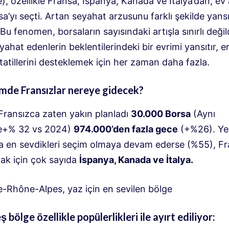
 özellikle Fransa, İspanya, Kanada ve İtalya’dan, ev a
sa’yı seçti. Artan seyahat arzusunu farklı şekilde yansı
Bu fenomen, borsaların sayısındaki artışla sınırlı değild
ahat edenlerin beklentilerindeki bir evrimi yansıtır, eriş
tatillerini desteklemek için her zaman daha fazla.
mde Fransızlar nereye gidecek?
ransızca zaten yakın planladı
30.000 Borsa
(Aynı
+% 32 vs 2024)
974.000’den fazla gece
(+%26). Yer
a en sevdikleri seçim olmaya devam ederse (%55), Fr
mak için çok sayıda
İspanya, Kanada ve İtalya.
-Rhône-Alpes, yaz için en sevilen bölge
eş bölge özellikle popülerlikleri ile ayırt ediliyor: