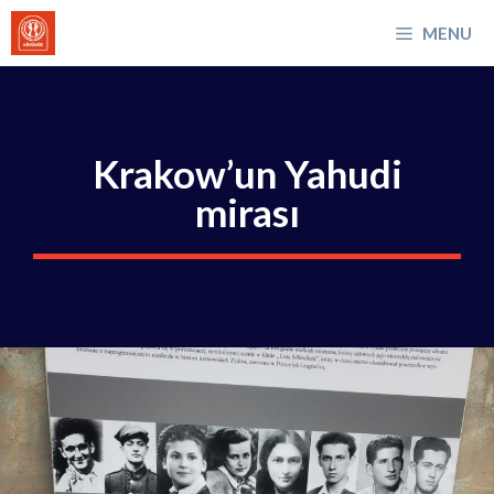
İçeriğe
MENU
atla
Krakow’un Yahudi
mirası