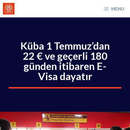
İçeriğe
MENU
atla
Küba 1 Temmuz’dan
22 € ve geçerli 180
günden itibaren E-
Visa dayatır