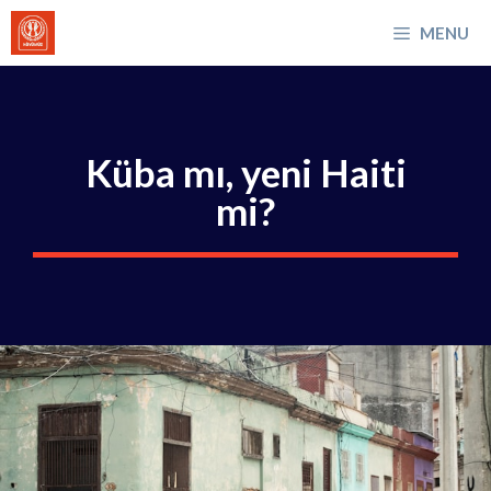
İçeriğe
MENU
atla
Küba mı, yeni Haiti
mi?