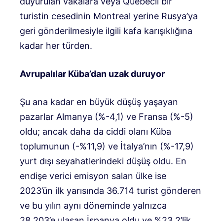
duyurulan vakalara veya Quebecli bir
turistin cesedinin Montreal yerine Rusya’ya
geri gönderilmesiyle ilgili kafa karışıklığına
kadar her türden.
Avrupalılar Küba’dan uzak duruyor
Şu ana kadar en büyük düşüş yaşayan
pazarlar Almanya (%-4,1) ve Fransa (%-5)
oldu; ancak daha da ciddi olanı Küba
toplumunun (-%11,9) ve İtalya’nın (%-17,9)
yurt dışı seyahatlerindeki düşüş oldu. En
endişe verici emisyon salan ülke ise
2023’ün ilk yarısında 36.714 turist gönderen
ve bu yılın aynı döneminde yalnızca
28.203’e ulaşan İspanya oldu ve %23,2’lik