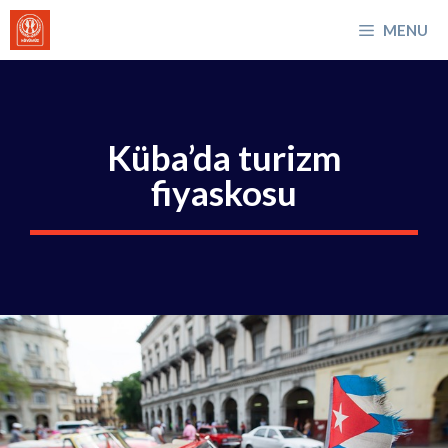
İçeriğe
MENU
atla
Küba’da turizm
fiyaskosu