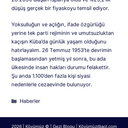
düşüş gerçek bir fiyaskoyu temsil ediyor.
Yoksulluğun ve açlığın, ifade özgürlüğü
yerine tek parti rejiminin ve umutsuzluktan
kaçışın Küba’da günlük yaşam olduğunu
hatırlayalım. 26 Temmuz 1953’te devrimin
başlamasından yetmiş yıl sonra, bu ada
ülkesinde insan hakları durumu felakettir.
Şu anda 1.100’den fazla kişi siyasi
nedenlerle cezaevinde bulunuyor.
Kategoriler
Haberler
2026 | Köyümüz © | Gezi Blogu | Köyümü
z@aol.com