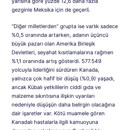
yarısına göre yüzde 12,6 daha fazla
gezginle Meksika için de geçerli.
“Diğer milletlerden” grupta ise varlık sadece
%0,5 oranında artarken, adanın üçüncü
büyük pazarı olan Amerika Birleşik
Devletleri, seyahat kısıtlamalarına rağmen
%1,1 oranında artış gösterdi. 577.549
yolcuyla liderliğini sürdüren Kanada,
yalnızca çok hafif bir düşüş (%0,9) yaşadı,
ancak Kübalı yetkililerin ciddi gıda ve
malzeme sıkıntısına ilişkin uyarıları
nedeniyle düşüşün daha belirgin olacağına
dair işaretler var. Kötü muamele gören
Kanadalı hastalarla ilgili kamuoyuna