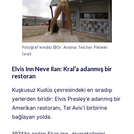
Fotoğraf kredisi @Dr. Avishai Teicher Pikiwiki
İsrail
Elvis Inn Neve Ilan: Kral’a adanmış bir
restoran
Kuşkusuz Kudüs çevresindeki en sıradışı
yerlerden biridir: Elvis Presley’e adanmış bir
Amerikan restoranı, Tel Aviv’i birbirine
bağlayan yolda.
1974’te açılan Elvis Inn, ziyaretçilerini