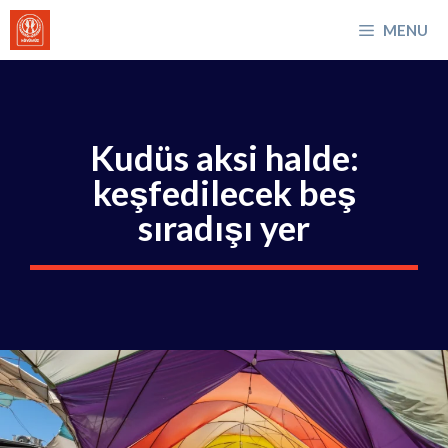
İçeriğe
MENU
atla
Kudüs aksi halde:
keşfedilecek beş
sıradışı yer