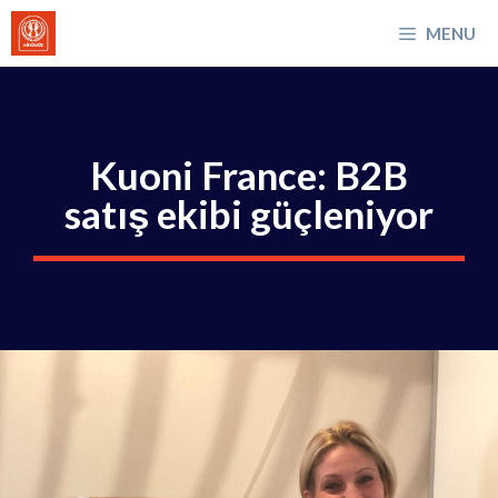
İçeriğe
MENU
atla
Kuoni France: B2B
satış ekibi güçleniyor