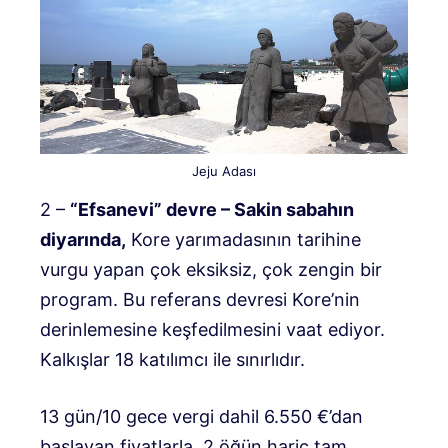
Jeju Adası
2 –
“Efsanevi” devre – Sakin sabahın
diyarında,
Kore yarımadasının tarihine
vurgu yapan çok eksiksiz, çok zengin bir
program. Bu referans devresi Kore’nin
derinlemesine keşfedilmesini vaat ediyor.
Kalkışlar 18 katılımcı ile sınırlıdır.
13 gün/10 gece vergi dahil 6.550 €’dan
başlayan fiyatlarla, 2 öğün hariç tam