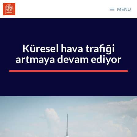
İçeriğe
MENU
atla
Küresel hava trafiği
artmaya devam ediyor