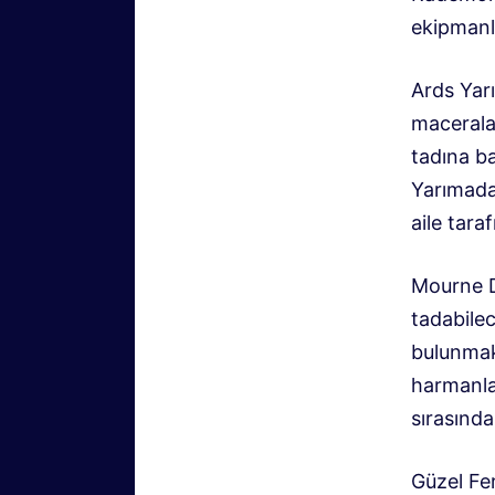
ekipmanla
Ards Yar
maceralar
tadına ba
Yarımadan
aile taraf
Mourne Da
tadabilec
bulunmak
harmanla
sırasınd
Güzel Fer