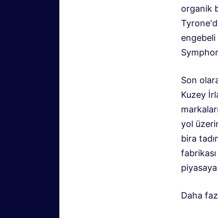
organik b
Tyrone'da
engebeli 
Symphonia
Son olar
Kuzey İr
markaları
yol üzer
bira tadı
fabrikası
piyasaya
Daha fazl