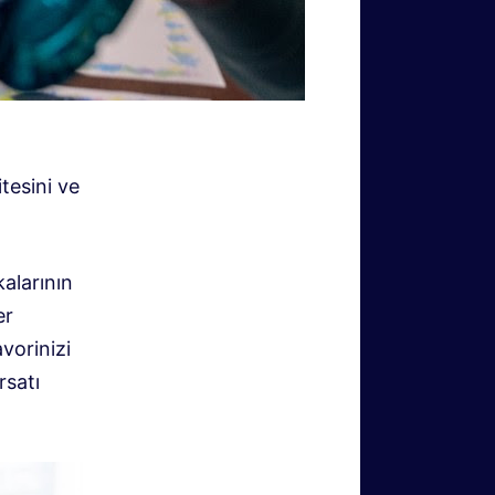
itesini ve
kalarının
er
vorinizi
rsatı