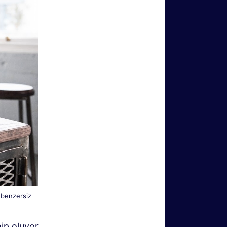
4 benzersiz
hip oluyor