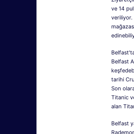
ve 14 pul
veriliyor
mağazasın
edinebili
Belfast't
Belfast A
keşfedebi
tarihi Cr
Son olara
Titanic v
alan Titan
Belfast y
Rademon 