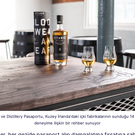
il ve Distillery Pasaportu, Kuzey İrlanda'daki içki fabrikalarının sunduğu 1
deneyime ilişkin bir rehber sunuyor
ler, her gezide pasaport alıp damgalatma fırsatına sa