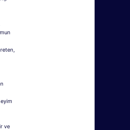
k
romun
üreten,
en
neyim
ir ve