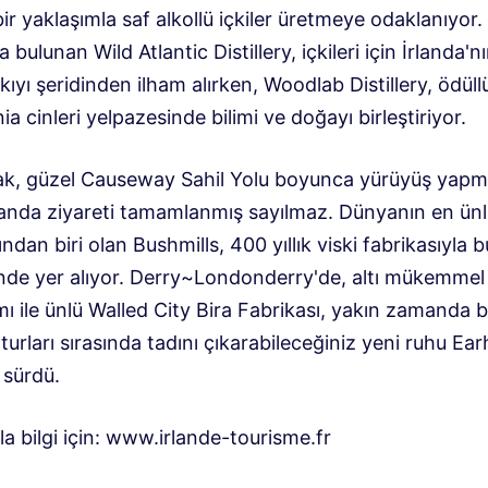
ir yaklaşımla saf alkollü içkiler üretmeye odaklanıyor
 bulunan Wild Atlantic Distillery, içkileri için İrlanda'n
kıyı şeridinden ilham alırken, Woodlab Distillery, ödüll
 cinleri yelpazesinde bilimi ve doğayı birleştiriyor.
ak, güzel Causeway Sahil Yolu boyunca yürüyüş yap
landa ziyareti tamamlanmış sayılmaz. Dünyanın en ün
ndan biri olan Bushmills, 400 yıllık viski fabrikasıyla 
inde yer alıyor. Derry~Londonderry'de, altı mükemmel
mı ile ünlü Walled City Bira Fabrikası, yakın zamanda b
 turları sırasında tadını çıkarabileceğiniz yeni ruhu Ear
 sürdü.
a bilgi için: www.irlande-tourisme.fr