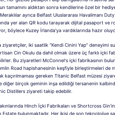
un tamamını aldıktan sonra kendilerine özel bir hediy
. Meraklılar ayrıca Belfast Uluslararası Havalimanı Dut
da yer alan QR kodu tarayarak dijital pasaport ve rot
yor, böylece Kuzey İrlanda'ya vardıklarında hazır oluyo
a ziyaretçiler, iki saatlik “Kendi Cinini Yap” deneyimi 
rtisan Cin Okulu da dahil olmak üzere üç farklı içki fab
lirler. Bu ziyaretleri McConnel's içki fabrikasının bul
umlin Road hapishanesinin keşfiyle birleştirmeleri de
k kaçırılmaması gereken Titanic Belfast müzesi ziyare
e diğer birçok geminin inşa edildiği tersanenin kalbin
ic Distillers ziyareti takip edebilir.
akınlarında Hinch İçki Fabrikaları ve Shortcross Gin'in
Estate bulunmaktadır. Her ikisi de son teknolojiye s