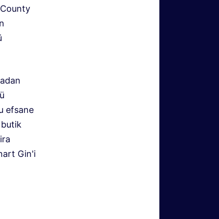
. County
ın
ü
madan
lü
bu efsane
 butik
ira
hart Gin'i