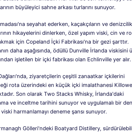
rının büyüleyici sahne arkası turlarını sunuyor.
ımadası'na seyahat ederken, kaçakçıların ve denizcili
ının hikayelerini dinlerken, özel yapım viski, cin ve 
kmak için Copeland İçki Fabrikası'na bir gezi şarttır.
ın daha aşağısında, ödüllü Dunville İrlanda viskisini 
ından işletilen bir içki fabrikası olan Echlinville yer alır.
ğları'nda, ziyaretçilerin çeşitli zanaatkar içkilerini
eği rota üzerindeki en küçük içki imalathanesi Killow
tadır. Son olarak Two Stacks Whisky, İrlanda'daki
ma ve inceltme tarihini sunuyor ve uygulamalı bir de
a viski harmanlamayı deneme şansı sunuyor.
managh Gölleri'ndeki Boatyard Distillery, sürdürülebil