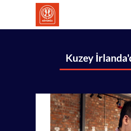
İçeriğe
atla
Kuzey İrlanda'