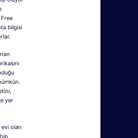
e
y Free
a bilgisi
rlar.
sunan
rikasını
unduğu
 mümkün.
tini,
de yer
 evi olan
ahip