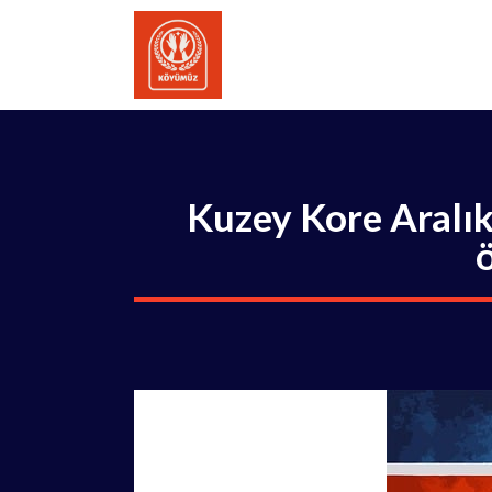
İçeriğe
atla
Kuzey Kore Aralık
ö