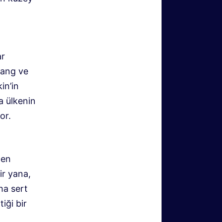
ar
yang ve
in’in
da ülkenin
or.
len
ir yana,
ha sert
iği bir