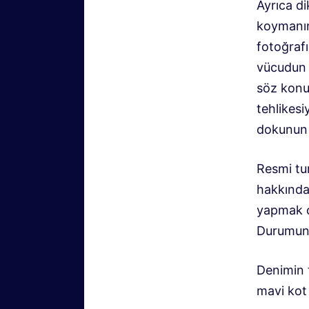
Ayrıca di
koymanın,
fotoğraf
vücudun 
söz konus
tehlikesi
dokunun 
Resmi tu
hakkındak
yapmak ol
Durumun
Denimin t
mavi kot