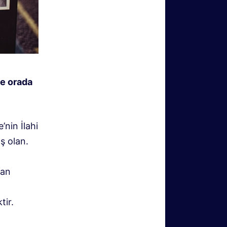
ve orada
’nin İlahi
ş olan.
dan
tir.