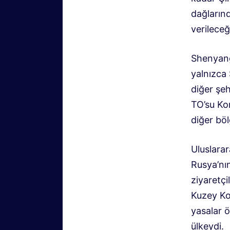
dağlarınd
verileceğ
Shenyang
yalnızca
diğer şeh
TO’su Kor
diğer böl
Uluslara
Rusya’nı
ziyaretçi
Kuzey Kor
yasalar ö
ülkeydi.