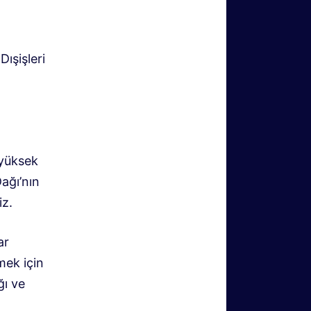
ışişleri
 yüksek
ağı’nın
iz.
ar
mek için
ğı ve