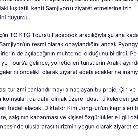
aki kış tatili kenti Samjiyon’u ziyaret etmelerine izin
ini duyurdu.
’ın TO KTG Tours’u Facebook aracılığıyla şu ana kad
 Samjiyon’un resmi olarak onaylandığını ancak Pyong
irlerin de açılacağının muhtemel olduğunu bildirdi. Pek
yo Tours’a gelince, yöneticileri turistlerin Aralık ayın
gelerini öncelikli olarak ziyaret edebileceklerine inanıy
rası turizmi canlandırmayı amaçlayan bu proje, Çin ve
n komşuları da dahil olmak üzere “dost” ülkelerden ge
leri hedef alacak. Diktatör Kim Jong-un’un kaprisleri b
e, salgının kapanması ve kişisel özgürlüklerle ilgili da
ncesinde uluslararası turizmin yoğun olarak ziyaret ett