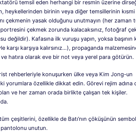
ktatörü temsil eden herhangi bir resmin üzerine dirseğ
 heykellerinden birinin veya diğer temsillerinin kısmi
ını çekmenin yasak olduğunu unutmayın (her zaman 
portresini çekmek zorunda kalacaksınız, fotoğraf ç
u değildir). Kafasına ilk vuruşu yapın, yoksa başının 
yle karşı karşıya kalırsınız…), propaganda malzemesin
ve hatıra olarak eve bir not veya yerel para götürün.
rist rehberleriyle konuşurken ülke veya Kim Jong-un
i yorumlara özellikle dikkat edin. Görevi rejim adına 
an ve her zaman orada birlikte çalışan tek kişiler.
da.
üm çeşitlerini, özellikle de Batı’nın çöküşünün sembo
 pantolonu unutun.