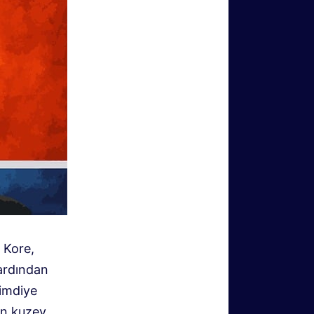
y Kore,
 ardından
Şimdiye
nin kuzey