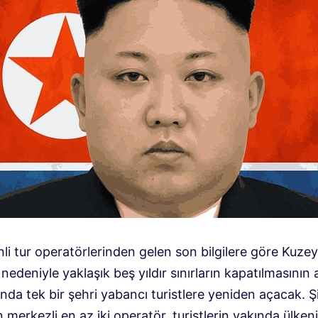
inli tur operatörlerinden gelen son bilgilere göre Kuze
edeniyle yaklaşık beş yıldır sınırların kapatılmasının
ında tek bir şehri yabancı turistlere yeniden açacak. 
 merkezli en az iki operatör, turistlerin yakında ülke