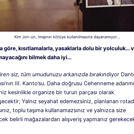
Kim Jon-un, imajının kötüye kullanılmasına dayanamıyor…
 göre, kısıtlamalarla, yasaklarla dolu bir yolculuk… 
mayacağını bilmek daha iyi…
iren siz, tüm umudunuzu arkanızda bırakın
diyor Dante
ı’nın III. Kanto’su. Daha doğrusu Cehenneme adanmı
iz kesinlikle organize bir turun parçası olarak
şecektir; Yalnız seyahat edemezsiniz, planlanan rota
nız, toplu taşıma kullanamazsınız ve yalnızca size
cek belirli mağazalardan alışveriş yapmanız gerekecek