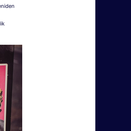
eniden
lik