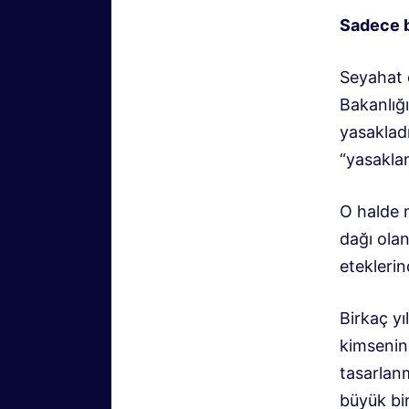
Sadece b
Seyahat 
Bakanlığ
yasakladı
“yasaklan
O halde 
dağı ola
etekleri
Birkaç yı
kimsenin 
tasarlanm
büyük bi