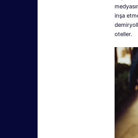
medyasın
inşa etm
demiryoll
oteller.