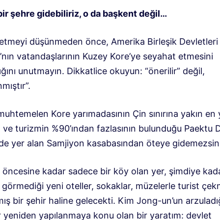
ir şehre gidebiliriz, o da başkent değil…
etmeyi düşünmeden önce, Amerika Birleşik Devletleri D
ı’nın vatandaşlarının Kuzey Kore’ye seyahat etmesini
ğını unutmayın. Dikkatlice okuyun: “önerilir” değil,
mıştır”.
muhtemelen Kore yarımadasının Çin sınırına yakın en
n ve turizmin %90’ından fazlasının bulunduğu Paektu D
nde yer alan Samjiyon kasabasından öteye gidemezsin
l öncesine kadar sadece bir köy olan yer, şimdiye kad
görmediği yeni oteller, sokaklar, müzelerle turist çek
ış bir şehir haline gelecekti. Kim Jong-un’un arzuladı
r yeniden yapılanmaya konu olan bir yaratım: devlet