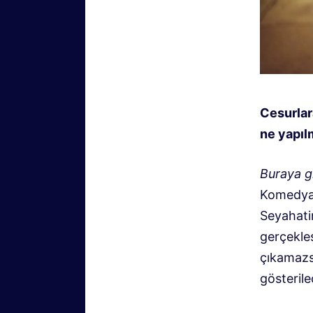
Cesurlara
ne yapıl
Buraya g
Komedyas
Seyahatin
gerçekle
çıkamazsı
gösterile