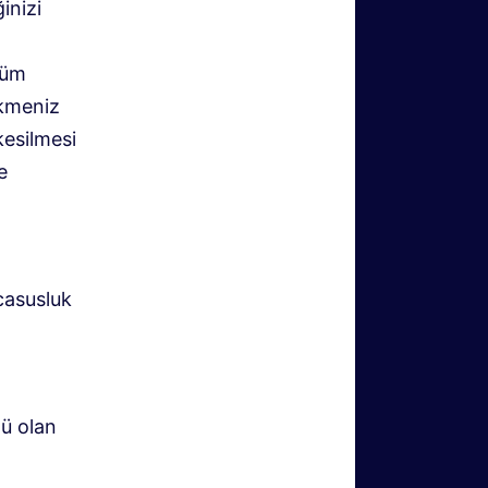
inizi
tüm
ekmeniz
kesilmesi
e
casusluk
lü olan