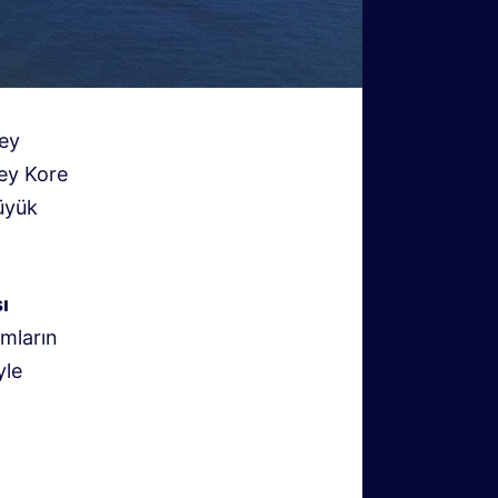
zey
zey Kore
büyük
ı
ımların
yle