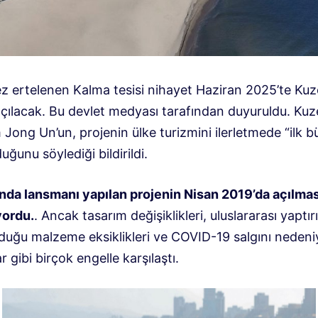
ez ertelenen Kalma tesisi nihayet Haziran 2025’te Ku
açılacak. Bu devlet medyası tarafından duyuruldu. Ku
m Jong Un’un, projenin ülke turizmini ilerletmede “ilk 
uğunu söylediği bildirildi.
ında lansmanı yapılan projenin Nisan 2019’da açılmas
yordu.
. Ancak tasarım değişiklikleri, uluslararası yaptır
duğu malzeme eksiklikleri ve COVID-19 salgını nedeni
 gibi birçok engelle karşılaştı.