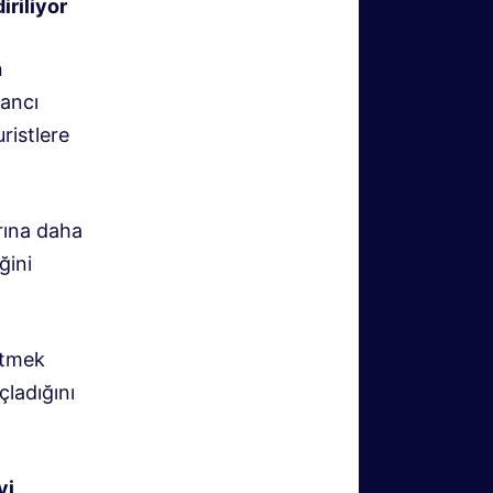
iriliyor
n
bancı
ristlere
rına daha
ğini
etmek
çladığını
yi