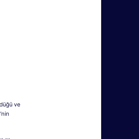
üdüğü ve
’nin