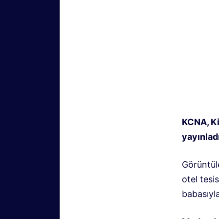
KCNA, Ki
yayınlad
Görüntül
otel tesi
babasıyla 