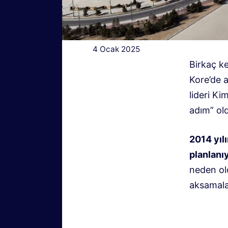
4 Ocak 2025
Birkaç k
Kore’de 
lideri Ki
adım” old
2014 yıl
planlanı
neden ol
aksamalar