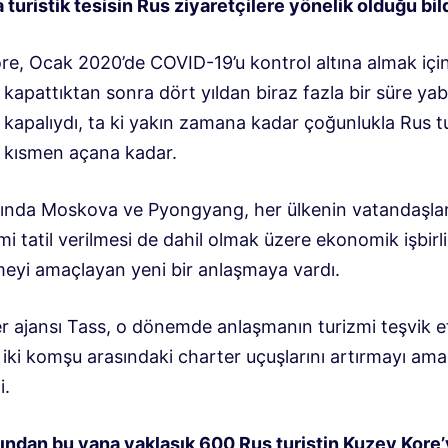
uristik tesisin Rus ziyaretçilere yönelik olduğu bild
re, Ocak 2020’de COVID-19’u kontrol altına almak içi
nı kapattıktan sonra dört yıldan biraz fazla bir süre ya
e kapalıydı, ta ki yakın zamana kadar çoğunlukla Rus tu
nı kısmen açana kadar.
ında Moskova ve Pyongyang, her ülkenin vatandaşla
mi tatil verilmesi de dahil olmak üzere ekonomik işbirli
meyi amaçlayan yeni bir anlaşmaya vardı.
r ajansı Tass, o dönemde anlaşmanın turizmi teşvik 
iki komşu arasındaki charter uçuşlarını artırmayı ama
i.
ından bu yana yaklaşık 600 Rus turistin Kuzey Kore’