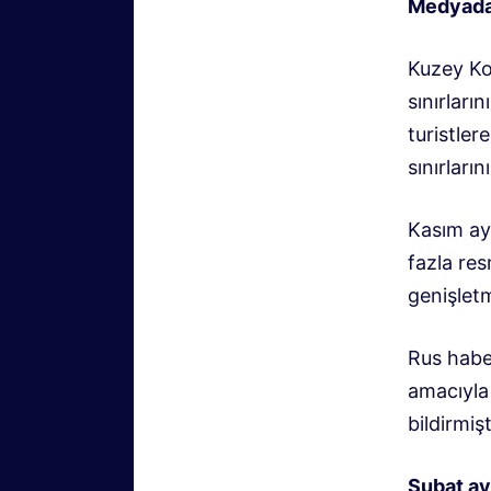
Medyada t
Kuzey Ko
sınırları
turistler
sınırları
Kasım ay
fazla res
genişlet
Rus habe
amacıyla 
bildirmişt
Şubat ay