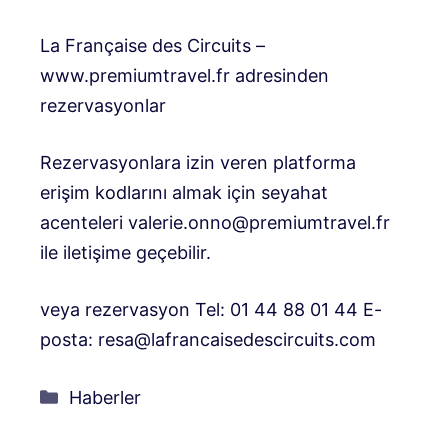
La Française des Circuits –
www.premiumtravel.fr adresinden
rezervasyonlar
Rezervasyonlara izin veren platforma
erişim kodlarını almak için seyahat
acenteleri
valerie.onno@premiumtravel.fr
ile iletişime geçebilir.
veya rezervasyon Tel: 01 44 88 01 44 E-
posta:
resa@lafrancaisedescircuits.com
Kategoriler
Haberler