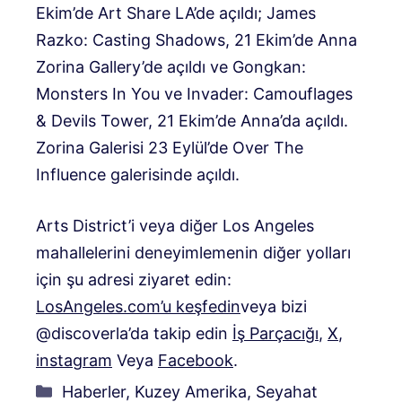
Ekim’de Art Share LA’de açıldı; James
Razko: Casting Shadows, 21 Ekim’de Anna
Zorina Gallery’de açıldı ve Gongkan:
Monsters In You ve Invader: Camouflages
& Devils Tower, 21 Ekim’de Anna’da açıldı.
Zorina Galerisi 23 Eylül’de Over The
Influence galerisinde açıldı.
Arts District’i veya diğer Los Angeles
mahallelerini deneyimlemenin diğer yolları
için şu adresi ziyaret edin:
LosAngeles.com’u keşfedin
veya bizi
@discoverla’da takip edin
İş Parçacığı
,
X
,
instagram
Veya
Facebook
.
Kategoriler
Haberler
,
Kuzey Amerika
,
Seyahat