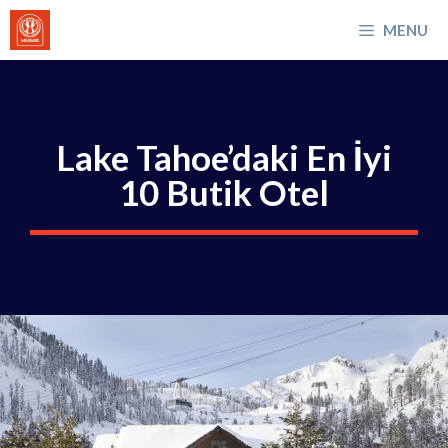
İçeriğe
MENU
atla
Lake Tahoe’daki En İyi
10 Butik Otel