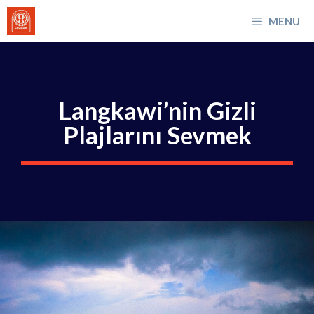
İçeriğe
MENU
atla
Langkawi’nin Gizli
Plajlarını Sevmek