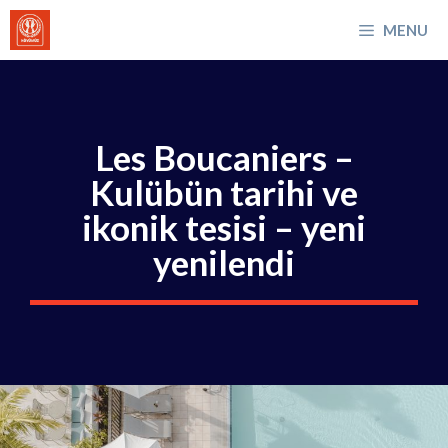
İçeriğe
MENU
atla
Les Boucaniers –
Kulübün tarihi ve
ikonik tesisi – yeni
yenilendi