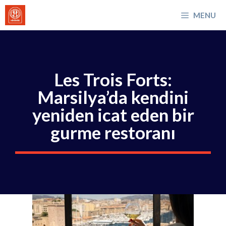
İçeriğe
MENU
atla
Les Trois Forts:
Marsilya’da kendini
yeniden icat eden bir
gurme restoranı