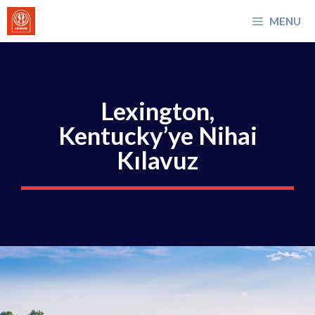
İçeriğe
MENU
atla
Lexington,
Kentucky’ye Nihai
Kılavuz