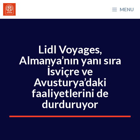
İçeriğe
MENU
atla
Lidl Voyages,
Almanya’nın yanı sıra
İsviçre ve
Avusturya’daki
faaliyetlerini de
durduruyor