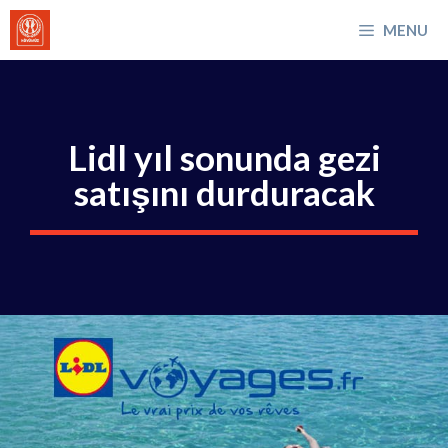
İçeriğe
MENU
atla
Lidl yıl sonunda gezi
satışını durduracak