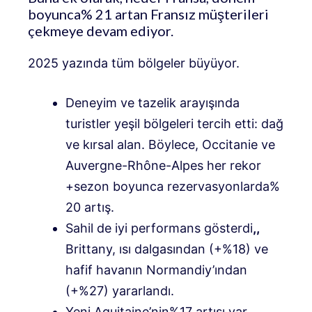
boyunca% 21 artan Fransız müşterileri
çekmeye devam ediyor.
2025 yazında tüm bölgeler büyüyor.
Deneyim ve tazelik arayışında
turistler yeşil bölgeleri tercih etti: dağ
ve kırsal alan. Böylece, Occitanie ve
Auvergne-Rhône-Alpes her rekor
+sezon boyunca rezervasyonlarda%
20 artış.
Sahil de iyi performans gösterdi
,,
Brittany, ısı dalgasından (+%18) ve
hafif havanın Normandiy’ından
(+%27) yararlandı.
Yeni Aquitaine’nin%17 artışı var.