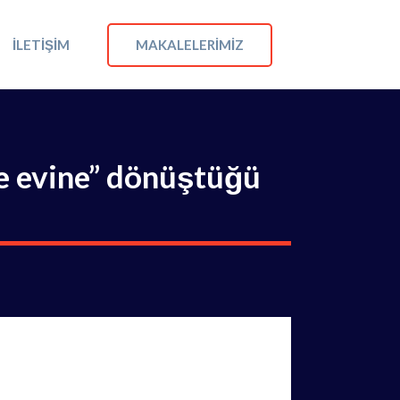
MAKALELERIMIZ
İLETIŞIM
ile evine” dönüştüğü