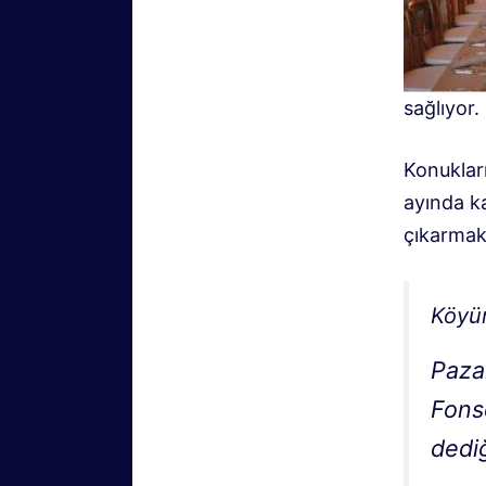
sağlıyor.
Konuklar
ayında ka
çıkarmak 
Köyü
Paza
Fons
dediğ