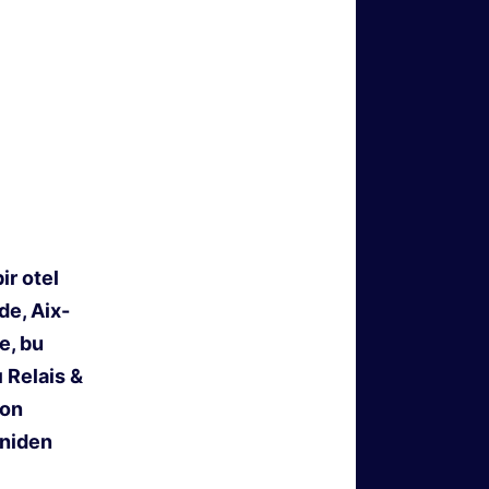
ir otel
de, Aix-
e, bu
 Relais &
son
eniden