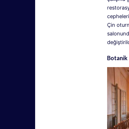
restorasy
cepheler
Çin otur
salonunda
değiştiril
Botanik m