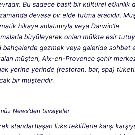
radır. Bu sadece basit bir kültürel etkinlik d
 zamanda devasa bir elde tutma aracıdır. Müş
matik hikaye anlatımıyla veya Darwin’le
şmalarla büyüleyerek onları mülkte esir tutu
hi bahçelerde gezmek veya galeride sohbet
 kalan müşteri, Aix-en-Provence şehir merke
ak yerine yerinde (restoran, bar, spa) tüket
ak bir müşteridir.
müz News’den tavsiyeler
ek standartlaşan lüks tekliflerle karşı karşıy