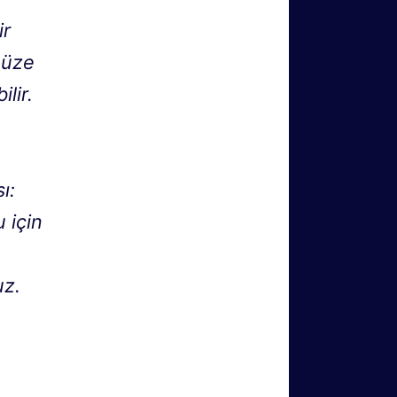
ir
 müze
lir.
ı:
u için
uz.