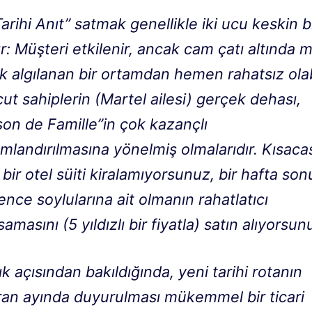
Tarihi Anıt” satmak genellikle iki ucu keskin b
tır: Müşteri etkilenir, ancak cam çatı altında
k algılanan bir ortamdan hemen rahatsız olabi
t sahiplerin (Martel ailesi) gerçek dehası,
son de Famille”in çok kazançlı
landırılmasına yönelmiş olmalarıdır. Kısacas
 bir otel süiti kiralamıyorsunuz, bir hafta son
nce soylularına ait olmanın rahatlatıcı
samasını (5 yıldızlı bir fiyatla) satın alıyorsun
lık açısından bakıldığında, yeni tarihi rotanın
ran ayında duyurulması mükemmel bir ticari