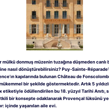
bir mülkü donmuş müzenin tuzağına düşmeden canlı b
ne nasıl dönüştürebilirsiniz? Puy-Sainte-Réparade’
nce’ın kapılarında bulunan Château de Fonscolomb
mükemmel bir şekilde göstermektedir. Artık 5 yıldızlı
etiketiyle ödüllendirilen bu 18. yüzyıl Tarihi Anıtı, 
tkili bir konsepte odaklanarak Provençal lüksünü y
r: içinde yaşanılan aile evi.