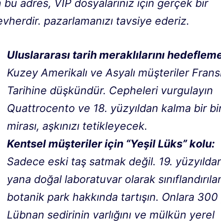
 bu adres, VIP dosyalarınız için gerçek bir
vherdir. pazarlamanızı tavsiye ederiz.
Uluslararası tarih meraklılarını hedeflem
Kuzey Amerikalı ve Asyalı müşteriler Frans
Tarihine düşkündür. Cepheleri vurgulayın
Quattrocento
ve 18. yüzyıldan kalma bir b
mirası, aşkınızı tetikleyecek.
Kentsel müşteriler için “Yeşil Lüks” kolu:
Sadece eski taş satmak değil. 19. yüzyılda
yana doğal laboratuvar olarak sınıflandırıla
botanik park hakkında tartışın. Onlara 300 y
Lübnan sedirinin varlığını ve mülkün yerel