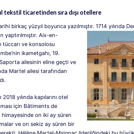
l tekstil ticaretinden sıra dışı otellere
rihi birkaç yüzyıl boyunca yazılmıştır. 1714 yılında D
n yaptırılmıştır.
Aix-en-
 tüccarı ve konsolosu
mbe’nin ikametgahı, 19.
Saporta ailesinin eline geçti ve
nda Martel ailesi tarafından
dı.
n 2018 yılında kapılarını otel
çması için Bâtiments de
n himayesinde on iki ay süren
ışmalar ve on sekiz ay süren bir
erekti. Hélène Martel-Msignac liderliğindeki bu büyük