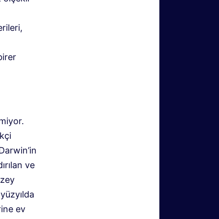
ileri,
birer
miyor.
kçi
Darwin’in
ırılan ve
uzey
 yüzyılda
rine ev