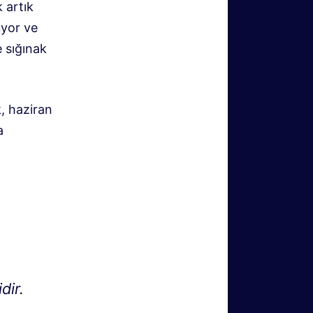
k artık
uyor ve
 sığınak
, haziran
a
dir.