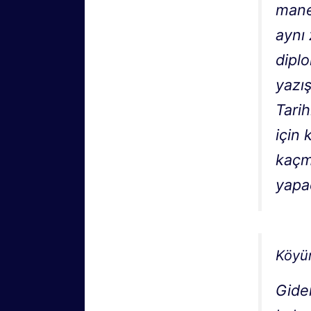
manev
aynı
diplo
yazı
Tari
için
kaçm
yapac
Köyü
Gider