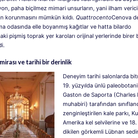
on, paha biçilmez mimari unsurların, yani ilham verici
in korunmasını mümkün kıldı.
Quattrocento
Cenova der
ma odasında elle boyanmış kağıtlar ve hatta bilardo
ki pişmiş toprak yer karoları orijinal yerlerinde birer 
di.
irası ve tarihi bir derinlik
Deneyim tarihi salonlarda bit
19. yüzyılda ünlü paleobotani
Gaston de Saporta (Charles 
muhabiri) tarafından sınıfland
zenginleştirilen kale parkı, K
Amerika kel selvilerine ve 18.
dikilen görkemli Lübnan sedi