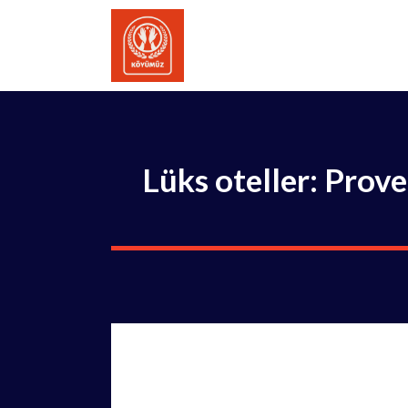
İçeriğe
atla
Lüks oteller: Prove