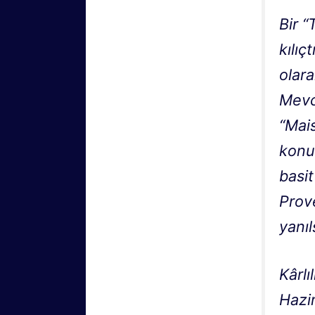
Bir “
kılıç
olara
Mevcu
“Mai
konum
basit
Prove
yanıl
Kârlı
Hazi