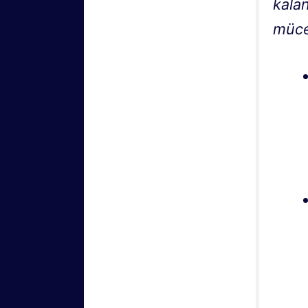
kalan
müce