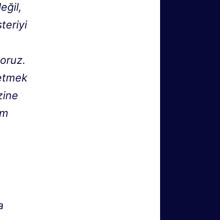
eğil,
teriyi
yoruz.
 etmek
zine
im
a