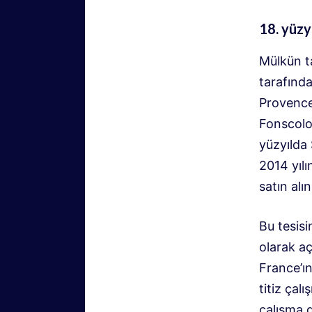
18. yüzyı
Mülkün ta
tarafında
Provence
Fonscolo
yüzyılda 
2014 yılı
satın alın
Bu tesisi
olarak a
France’ı
titiz çal
çalışma g