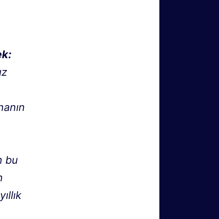
ek:
ız
inanın
n bu
n
ıllık