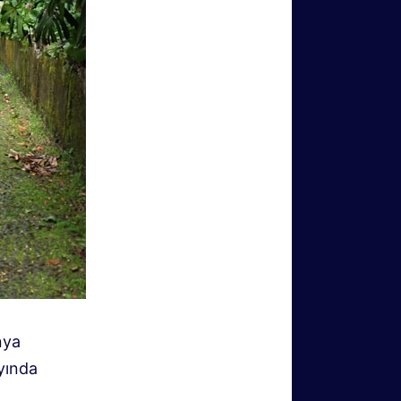
nya
yında