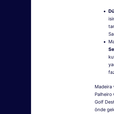
Dü
is
ta
Sa
Ma
Se
ku
ya
fa
Madeira 
Palheiro 
Golf Des
önde gele