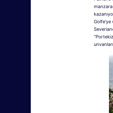
manzaras
kazanıyo
Golfe’ye 
Severian
“Portekiz
unvanları