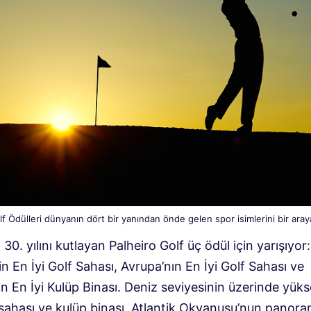
f Ödülleri dünyanın dört bir yanından önde gelen spor isimlerini bir araya
 30. yılını kutlayan Palheiro Golf üç ödül için yarışıyor:
in En İyi Golf Sahası, Avrupa’nın En İyi Golf Sahası ve
n En İyi Kulüp Binası. Deniz seviyesinin üzerinde yüks
 sahası ve kulüp binası, Atlantik Okyanusu’nun panora