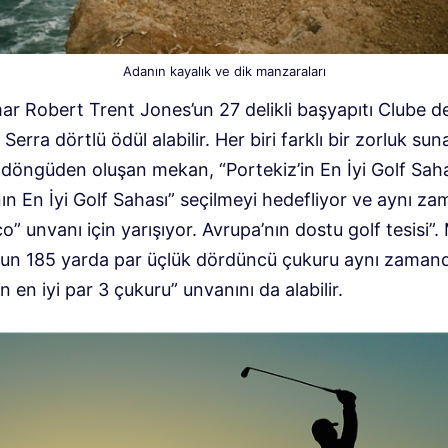
Adanın kayalık ve dik manzaraları
ar Robert Trent Jones’un 27 delikli başyapıtı Clube d
Serra dörtlü ödül alabilir. Her biri farklı bir zorluk s
ç döngüden oluşan mekan, “Portekiz’in En İyi Golf Sah
ın En İyi Golf Sahası” seçilmeyi hedefliyor ve aynı z
co” unvanı için yarışıyor. Avrupa’nın dostu golf tesisi”
un 185 yarda par üçlük dördüncü çukuru aynı zaman
 en iyi par 3 çukuru” unvanını da alabilir.