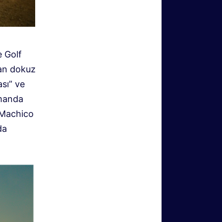
e Golf
unan dokuz
ası” ve
amanda
. Machico
da