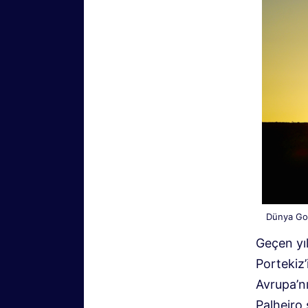
Dünya Gol
Geçen yıl
Portekiz’
Avrupa’nı
Palheiro