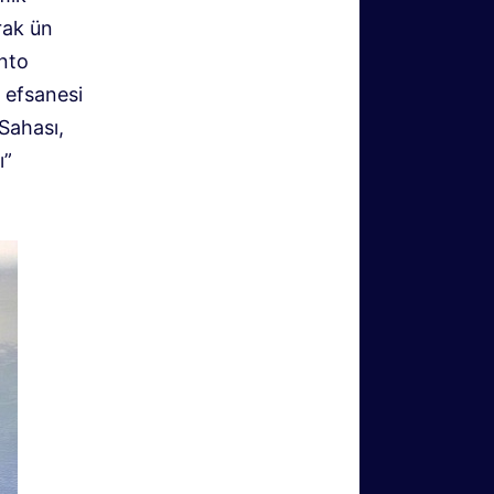
rak ün
nto
f efsanesi
Sahası,
ı”