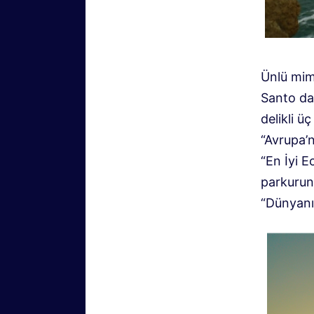
Ünlü mim
Santo da 
delikli ü
“Avrupa’n
“En İyi E
parkurun
“Dünyanın