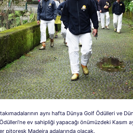
 takımadalarının aynı hafta Dünya Golf Ödülleri ve Dü
Ödülleri’ne ev sahipliği yapacağı önümüzdeki Kasım a
er pitoresk Madeira adalarında olacak.