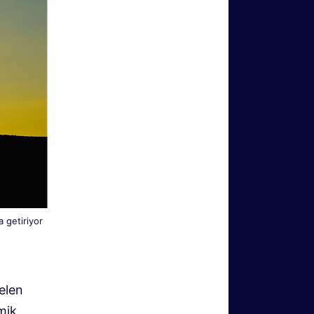
 getiriyor
elen
mik