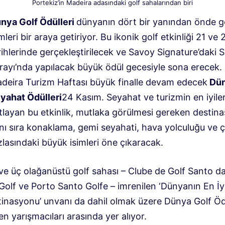
Portekiz’in Madeira adasındaki golf sahalarından biri
nya Golf Ödülleri
dünyanın dört bir yanından önde g
imleri bir araya getiriyor. Bu ikonik golf etkinliği 21 ve
rihlerinde gerçekleştirilecek ve Savoy Signature’daki 
rayı’nda yapılacak büyük ödül gecesiyle sona erecek.
deira Turizm Haftası büyük finalle devam edecek
Dü
yahat Ödülleri
24 Kasım. Seyahat ve turizmin en iyiler
tlayan bu etkinlik, mutlaka görülmesi gereken destina
nı sıra konaklama, gemi seyahati, hava yolculuğu ve 
zlasındaki büyük isimleri öne çıkaracak.
ve üç olağanüstü golf sahası – Clube de Golf Santo da
Golf ve Porto Santo Golfe – imrenilen ‘Dünyanın En İy
tinasyonu’ unvanı da dahil olmak üzere Dünya Golf Ödü
n yarışmacıları arasında yer alıyor.