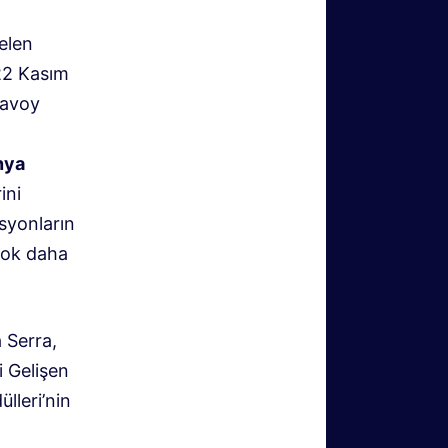
elen
 22 Kasım
Savoy
nya
ini
syonların
çok daha
 Serra,
i Gelişen
lleri’nin