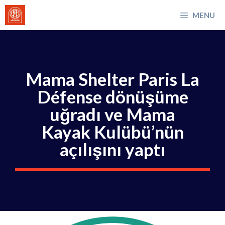
İçeriğe
MENU
atla
Mama Shelter Paris La
Défense dönüşüme
uğradı ve Mama
Kayak Kulübü’nün
açılışını yaptı