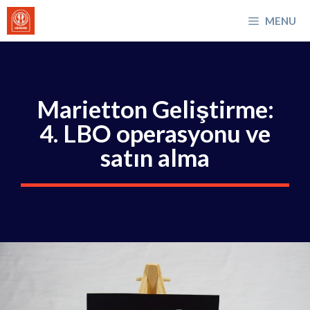
İçeriğe
MENU
atla
Marietton Geliştirme:
4. LBO operasyonu ve
satın alma