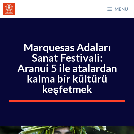
İçeriğe
MENU
atla
Marquesas Adaları
Sanat Festivali:
Aranui 5 ile atalardan
kalma bir kültürü
keşfetmek