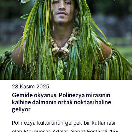
28 Kasım 2025
Gemide okyanus, Polinezya mirasının
kalbine dalmanın ortak noktası haline
geliyor
Polinezya kültürünün gerçek bir kutlaması
olan Marquesas Adaları Sanat Festivali, 15-