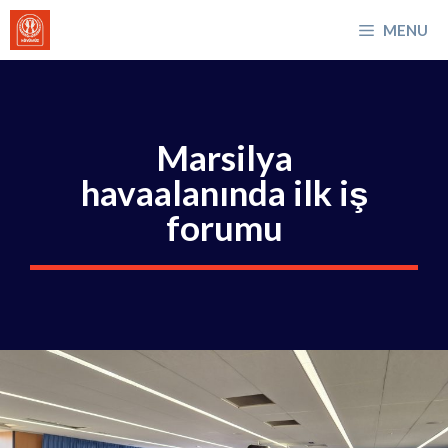
İçeriğe
MENU
atla
Marsilya
havaalanında ilk iş
forumu